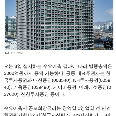
(사진=HD현대)
오는 8일 실시하는 수요예측 결과에 따라 발행총액은
3000억원까지 증액 가능하다. 공동 대표주관사는 한
국투자증권과
대신증권(003540)
,
NH투자증권(0059
40)
,
키움증권(039490)
, 케이비증권,
미래에셋증권(0
37620)
, 신한투자증권 등이다.
수요예측시 공모희망금리는 청약일 1영업일 전 민간
채권평가회사 4사(한국자산평가, KIS자산평가, 나이