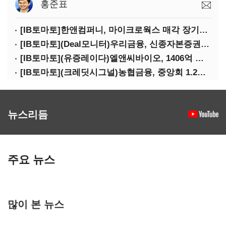
홍준표
[IB토마토]한앤컴퍼니, 마이크로웍스 매각 장기화 대비…배당 회수판 깔았다
[IB토마토](Deal모니터)우리금융, 신종자본증권 발행했지만 차환금리 '부담'
[IB토마토](유증레이다)엘앤씨바이오, 1406억 유증…최대주주는 절반만 청약
[IB토마토](크레딧시그널)농협금융, 중앙회 1.2조 지원받아 생산적금융 확대
뉴스리듬
주요 뉴스
많이 본 뉴스