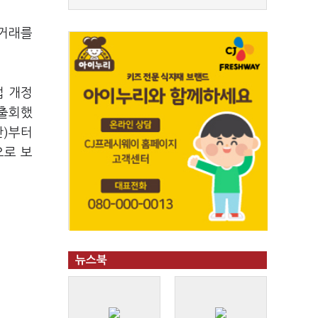
 거래를
법 개정
 출회했
간)부터
으로 보
뉴스북