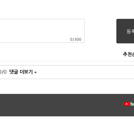
0
/
300
추천
0/0
댓글 더보기