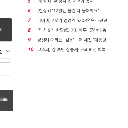
5
(현장+)"팔 생각 접고 호가 높여
요"…'덜 똘똘한 한 채' 20...
6
(현장+)"12일엔 물건 다 들어와요"…
빈 매대 채우며 문 연 ...
7
네이버, 2분기 영업익 5203억원…전년
비 0.2% 감소...
8
(민선 9기 한달)③'7조 채무' 곳간에 충
격…추미애, 20년...
9
정청래 때리는 '김용'…더 세진 '대통령
최측근' 입...
10
코스피, 장 초반 상승세…6400선 회복
순
시도