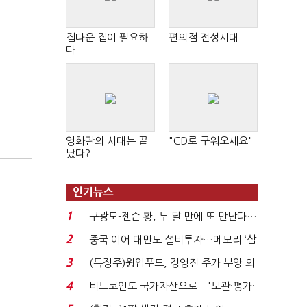
집다운 집이 필요하
편의점 전성시대
다
영화관의 시대는 끝
"CD로 구워오세요"
났다?
인기뉴스
1
구광모-젠슨 황, 두 달 만에 또 만난다…
로봇·AI 등 논...
2
중국 이어 대만도 설비투자…메모리 ‘삼
국전쟁’
3
(특징주)윙입푸드, 경영진 주가 부양 의
지에 상한가...
4
비트코인도 국가자산으로…'보관·평가·
처분' 기준은 ...