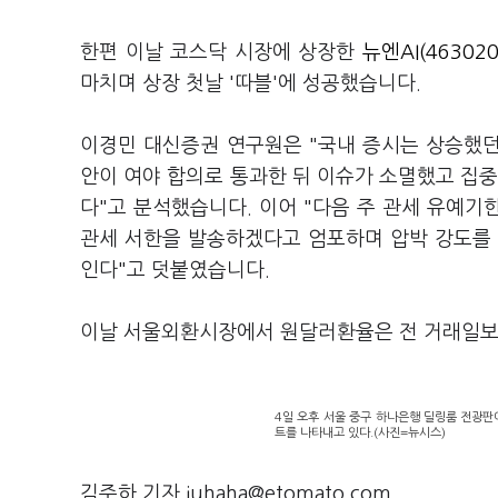
한편 이날 코스닥 시장에 상장한
뉴엔AI(463020
마치며 상장 첫날 '따블'에 성공했습니다.
이경민 대신증권 연구원은 "국내 증시는 상승했던
안이 여야 합의로 통과한 뒤 이슈가 소멸했고 집중
다"고 분석했습니다. 이어 "다음 주 관세 유예기
관세 서한을 발송하겠다고 엄포하며 압박 강도를 
인다"고 덧붙였습니다.
이날 서울외환시장에서 원달러환율은 전 거래일보다 
4일 오후 서울 중구 하나은행 딜링룸 전광판에 
트를 나타내고 있다.(사진=뉴시스)
김주하 기자 juhaha@etomato.com