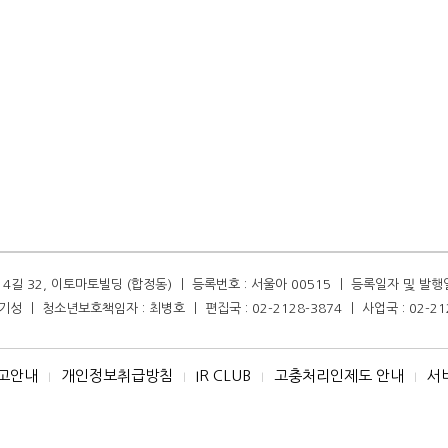
길 32, 이토마토빌딩 (합정동) ㅣ 등록번호 : 서울아 00515 ㅣ 등록일자 및 발행일자 :
성 ㅣ 청소년보호책임자 : 최병호 ㅣ 편집국 : 02-2128-3874 ㅣ 사업국 : 02-21
고안내
개인정보취급방침
IR CLUB
고충처리인제도 안내
서
I
I
I
I