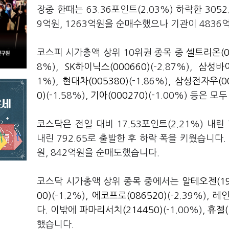
장중 한때는 63.36포인트(2.03%) 하락한 30
9억원, 1263억원을 순매수했으나 기관이 483
코스피 시가총액 상위 10위권 종목 중
셀트리온(0
8%),
SK하이닉스(000660)
(-2.87%),
삼성바이
1%),
현대차(005380)
(-1.86%),
삼성전자우(00
0)
(-1.58%),
기아(000270)
(-1.00%) 등은 모
코스닥은 전일 대비 17.53포인트(2.21%) 내린 
내린 792.65로 출발한 후 하락 폭을 키웠습니다
원, 842억원을 순매도했습니다.
코스닥 시가총액 상위 종목 중에서는
알테오젠(19
00)
(-1.2%),
에코프로(086520)
(-2.39%),
레인
다. 이밖에
파마리서치(214450)
(-1.00%),
휴젤(
했습니다.