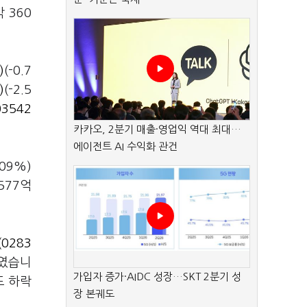
 360
)
(-0.7
)
(-2.5
03542
카카오, 2분기 매출·영업익 역대 최대…
에이전트 AI 수익화 관건
09%)
577억
(0283
보였습니
가입자 증가·AIDC 성장…SKT 2분기 성
등도 하락
장 본궤도