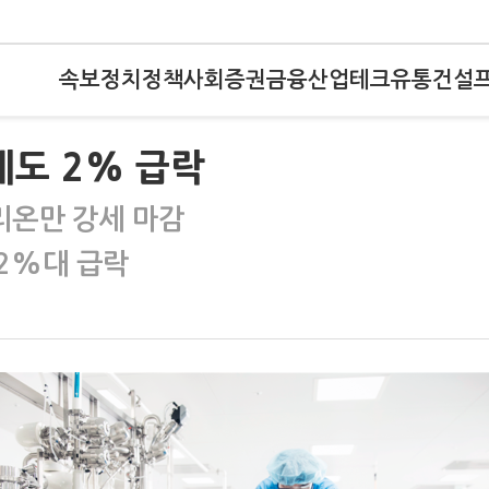
속보
정치
정책
사회
증권
금융
산업
테크
유통
건설
에도 2% 급락
리온만 강세 마감
2%대 급락