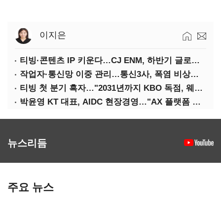
이지은
티빙·콘텐츠 IP 키운다…CJ ENM, 하반기 글로벌 확장 가속
작업자·통신망 이중 관리…통신3사, 폭염 비상대응 돌입
티빙 첫 분기 흑자…"2031년까지 KBO 독점, 웨이브 합병도 속도"
박윤영 KT 대표, AIDC 현장경영…"AX 플랫폼 핵심 인프라로 키운다"
뉴스리듬
주요 뉴스