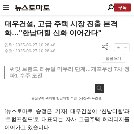
구독
대우건설, 고급 주택 시장 진출 본격
화…"한남더힐 신화 이어간다"
입력: 2025-06-27 10:28:46
수정: 2025-06-27 10:28:46
답글쓰기
써밋 브랜드 리뉴얼 마무리 단계…개포우성 7차·청
파1 수주 도전
용산구에 위치한 한남더힐 석경. (사진=대우건설)
[뉴스토마토 송정은 기자] 대우건설이 ‘한남더힐’과
‘트럼프월드’로 대표되는 자사 고급주택 헤리티지를
이어가고 있습니다.