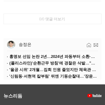
0/0
댓글 더보기
송정은
홍명보 선임 논란 2년…2024년 파동부터 소환·압색까지
(폴리스라인)'순환근무 방침'에 경찰은 삭발…"베테랑·수사력 보강 먼저"
'올공 시위' 2개월…집회 인원 줄었지만 체육관 봉쇄 계속
'신림동·서현역 칼부림' 뒤엔 기동순찰대…'장윤기 은폐·조작' 후엔 내부비리수사대
뉴스리듬