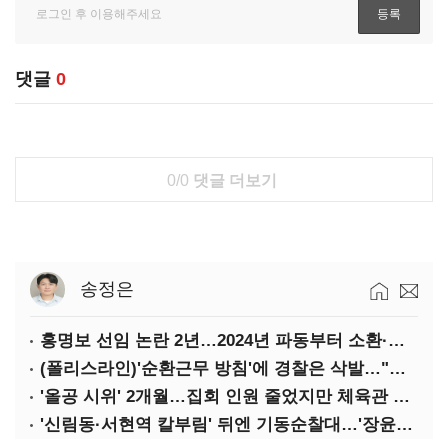
댓글
0
0/0
댓글 더보기
송정은
홍명보 선임 논란 2년…2024년 파동부터 소환·압색까지
(폴리스라인)'순환근무 방침'에 경찰은 삭발…"베테랑·수사력 보강 먼저"
'올공 시위' 2개월…집회 인원 줄었지만 체육관 봉쇄 계속
'신림동·서현역 칼부림' 뒤엔 기동순찰대…'장윤기 은폐·조작' 후엔 내부비리수사대