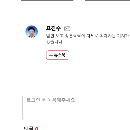
표진수
앞만 보고 정론직필의 자세로 취재하는 기자가
겠습니다
뉴스북
댓글
0