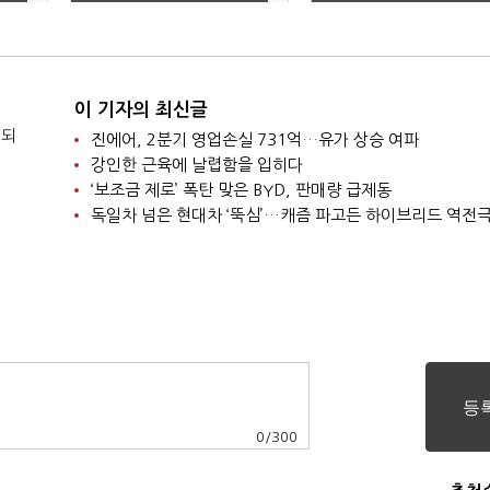
체험 프로그램 운영
대 인기
이 기자의 최신글
 되
진에어, 2분기 영업손실 731억…유가 상승 여파
강인한 근육에 날렵함을 입히다
‘보조금 제로’ 폭탄 맞은 BYD, 판매량 급제동
독일차 넘은 현대차 ‘뚝심’…캐즘 파고든 하이브리드 역전
0
/
300