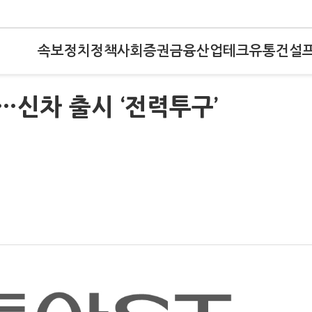
속보
정치
정책
사회
증권
금융
산업
테크
유통
건설
…신차 출시 ‘전력투구’