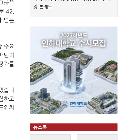
차그룹은
장 본궤도
 42.
가 넘는
장 수요
 패턴이
 평가를
 있습니
위협하고
샌드위치
뉴스북