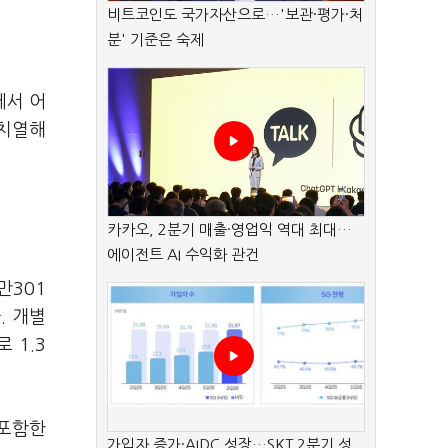
비트코인도 국가자산으로…'보관·평가·처
분' 기준은 숙제
에서 어
 치열해
카카오, 2분기 매출·영업익 역대 최대…
에이전트 AI 수익화 관건
만301
. 개별
 1.3
 포함한
가입자 증가·AIDC 성장…SKT 2분기 성