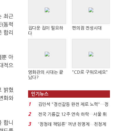
는 최근
인(동력
집다운 집이 필요하
편의점 전성시대
은 합리
다
델뿐 아
상대적으
영화관의 시대는 끝
"CD로 구워오세요"
났다?
고 밝혔
인기뉴스
 변화와
1
김민석 "경선갈등 완전 제로 노력"…정
청래 "반명 공세 사...
2
전국 기름값 12주 연속 하락…서울 휘
발윳값 1909원...
을 합니
3
'정청래 책임론' 꺼낸 친명계…친청계