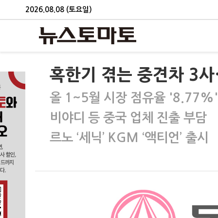
2026.08.08 (토요일)
혹한기 겪는 중견차 3사
올 1~5월 시장 점유율 '8.77%'
비야디 등 중국 업체 진출 부담
르노 ‘세닉’ KGM ‘액티언’ 출시