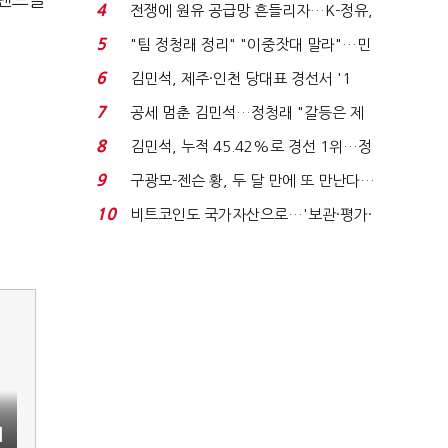
브랜드를
는 추가투표 때리기...
4
전쟁에 원유 공급망 흔들리자…K-정유,
에너지안보 핵심...
5
"팀 정청래 정리" "이중잣대 말라"…민
주 최고위원 계파 다...
6
김민석, 제주·인천 당대표 경선서 '1
위'(1보)...
7
공세 멈춘 김민석…정청래 "갈등은 제
가 수습"
8
김민석, 누적 45.42%로 경선 1위…정
청래와 격차 0.86%p(...
9
구광모-젠슨 황, 두 달 만에 또 만난다…
로봇·AI 등 논...
10
비트코인도 국가자산으로…'보관·평가·
처분' 기준은 ...
시