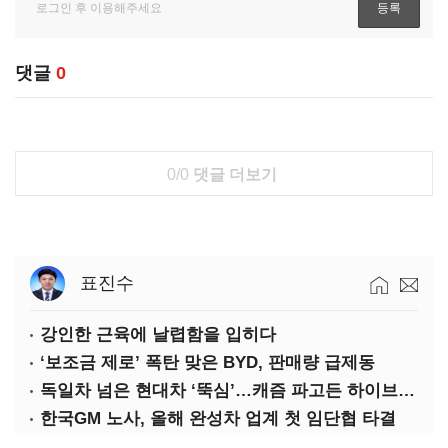
댓글
0
0/0
댓글 더보기
표진수
강인한 근육에 날렵함을 입히다
‘보조금 제로’ 폭탄 맞은 BYD, 판매량 급제동
독일차 넘은 현대차 ‘뚝심’…캐즘 파고든 하이브리드 역전극
한국GM 노사, 올해 완성차 업계 첫 임단협 타결