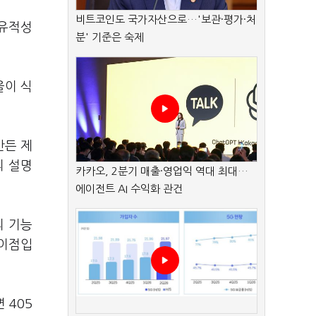
비트코인도 국가자산으로…'보관·평가·처
 유적성
분' 기준은 숙제
울이 식
만든 제
의 설명
카카오, 2분기 매출·영업익 역대 최대…
에이전트 AI 수익화 관건
의 기능
 이점입
 405