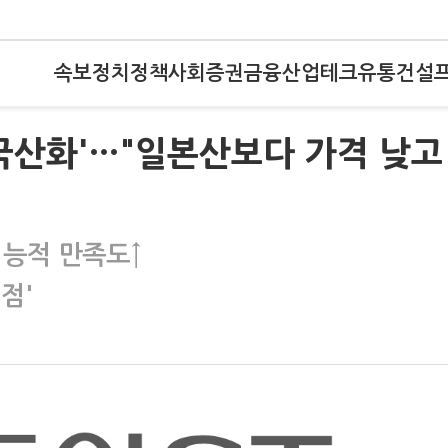
속보
정치
정책
사회
증권
금융
산업
테크
유통
건설
국산화'…"일본산보다 가격 낮고
기능적 만족도↑
점'