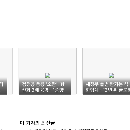
티
검정콩 품종 '소만', 항
새정부 출범 반기는 석
소
산화 3배 육박…"종양
화업계…“3년 뒤 글로
성장 억제"
리밸런싱”
이 기자의 최신글
다!