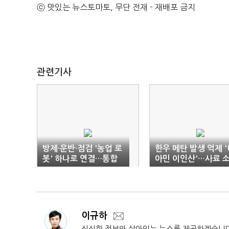
ⓒ 맛있는 뉴스토마토, 무단 전재 - 재배포 금지
관련기사
방제·운반·점검 '농업 로
한우 메탄 발생 억제 '
봇' 하나로 연결…통합
아민 이인산'…사료 
관리기술 가동
재 '상용화' 추진
이규하
싱싱한 정보와 살아있는 뉴스를 제공하겠습니