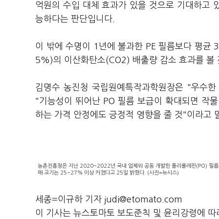
억원의 수입 대체 효과가 있을 것으로 기대하고 있
능하다는 판단입니다.
이 밖에 수명이 1년에 불과한 PE 필름보다 평균 3
5%)의 이산화탄소(CO2) 배출량 감소 효과를 
김명수 농진청 국립원예특작과학원장은 "우수한 
"기능성이 뛰어난 PO 필름 보급이 확대되면 작
하는 가격 안정에도 긍정적 영향을 줄 것"이라고
농촌진흥청은 지난 2020~2022년 국내 업체와 공동 개발한 폴리올레핀(PO) 필름
매 크기는 25~27% 이상 커졌다고 25일 밝혔다. (사진=뉴시스)
세종=이규하 기자 judi@etomato.com
이 기사는 뉴스토마토 보도준칙 및 윤리강령에 따