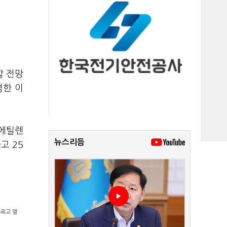
할 전망
렴한 이
 에틸렌
뉴스리듬
고 25
빠르고 열