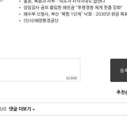
농촌, 폭염과 사투…외노자 사각지대도 없앤다
상임감사 공모 돌입한 해진공 "투명경영 체계 한층 강화"
해수부 신청사, 부산 '북항 1단계' 낙점…2030년 완공 목
(인사)해양환경공단
0
/
300
추천
0/0
댓글 더보기