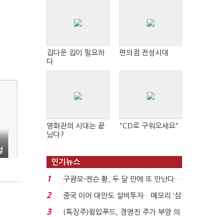
집다운 집이 필요하
편의점 전성시대
다
영화관의 시대는 끝
"CD로 구워오세요"
났다?
벌
인기뉴스
1
구광모-젠슨 황, 두 달 만에 또 만난다…
로봇·AI 등 논...
2
중국 이어 대만도 설비투자…메모리 ‘삼
국전쟁’
3
(특징주)윙입푸드, 경영진 주가 부양 의