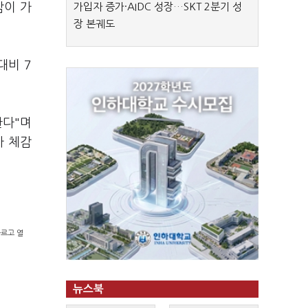
감이 가
가입자 증가·AIDC 성장…SKT 2분기 성
장 본궤도
대비 7
한다"며
가 체감
빠르고 열
뉴스북