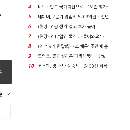
지에 상한가...
4
비트코인도 국가자산으로…'보관·평가·
처분' 기준은 ...
표
5
네이버, 2분기 영업익 5203억원…전년
비 0.2% 감소...
6
(현장+)"팔 생각 접고 호가 높여
요"…'덜 똘똘한 한 채' 20...
7
(현장+)"12일엔 물건 다 들어와요"…
빈 매대 채우며 문 연 ...
8
(민선 9기 한달)③'7조 채무' 곳간에 충
격…추미애, 20년...
9
트럼프, 폴리실리콘 파생상품에 15%
관세…"미 산업 재건"...
10
코스피, 장 초반 상승세…6400선 회복
시도
순