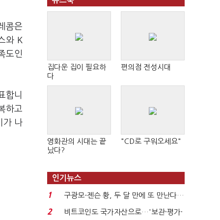
뉴스북
텔레콤은
스와 K
만족도인
집다운 집이 필요하
편의점 전성시대
다
발표합니
회복하고
기가 나
영화관의 시대는 끝
"CD로 구워오세요"
났다?
인기뉴스
1
구광모-젠슨 황, 두 달 만에 또 만난다…
로봇·AI 등 논...
2
비트코인도 국가자산으로…'보관·평가·