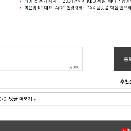
0
/
300
추천
0/0
댓글 더보기