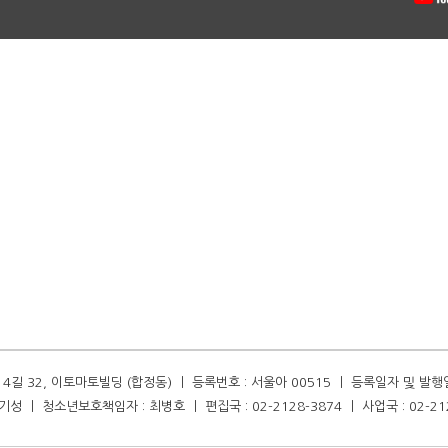
길 32, 이토마토빌딩 (합정동) ㅣ 등록번호 : 서울아 00515 ㅣ 등록일자 및 발행일자 :
성 ㅣ 청소년보호책임자 : 최병호 ㅣ 편집국 : 02-2128-3874 ㅣ 사업국 : 02-21