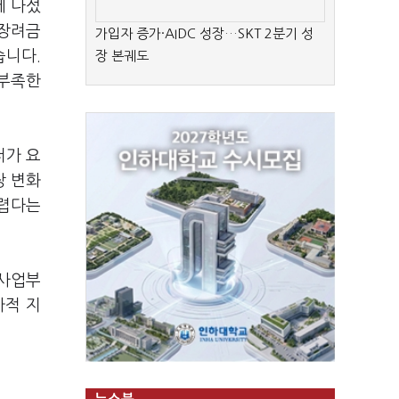
에 나섰
 장려금
가입자 증가·AIDC 성장…SKT 2분기 성
습니다.
장 본궤도
 부족한
저가 요
장 변화
어렵다는
 사업부
가적 지