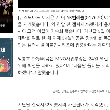
본 영상은 AI 편집 프로그램 '토마토아이컷'을 활용했습니다.
[뉴스토마토 이지은 기자]
SK텔레콤(017670)
이
을 재개했습니다. 약 한달 전 갤럭시25엣지가 출
사이 고객 이탈이 가속화 됐습니다. 지난달 5일 
대란을 뒤로 한 채 이제 SK텔레콤은 정상화를 
되는 갤럭시 폴더블7 시리즈에 집중한다는 계획
임봉호 SK텔레콤은 MNO사업부장은 24일 열린
위해 최선을 다하고 있다"며 "다음달 폴더블 시
하겠다"고 말했습니다.
김희섭 센터장, 임봉호 사업부장, 류정환 네트워크 
지난달 갤럭시S25 엣지의 사전판매가 시작됐고,