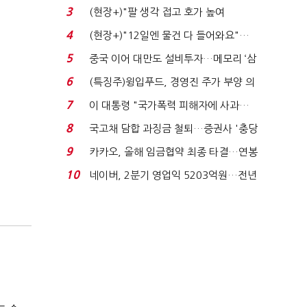
처분' 기준은 ...
3
(현장+)"팔 생각 접고 호가 높여
요"…'덜 똘똘한 한 채' 20...
4
(현장+)"12일엔 물건 다 들어와요"…
빈 매대 채우며 문 연 ...
5
중국 이어 대만도 설비투자…메모리 ‘삼
국전쟁’
6
(특징주)윙입푸드, 경영진 주가 부양 의
지에 상한가...
7
이 대통령 "국가폭력 피해자에 사과…
적극적 조사로 진...
8
국고채 담합 과징금 철퇴…증권사 '충당
금 폭탄' 우려...
9
카카오, 올해 임금협약 최종 타결…연봉
6.3% 인상·격려...
10
네이버, 2분기 영업익 5203억원…전년
비 0.2% 감소...