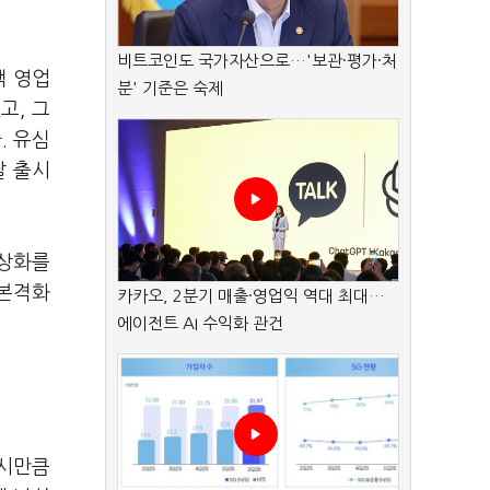
비트코인도 국가자산으로…'보관·평가·처
객 영업
분' 기준은 숙제
고, 그
. 유심
달 출시
정상화를
 본격화
카카오, 2분기 매출·영업익 역대 최대…
에이전트 AI 수익화 관건
상시만큼