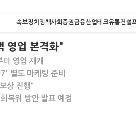
속보
정치
정책
사회
증권
금융
산업
테크
유통
건설
객 영업 본격화"
부터 영업 재개
7' 별도 마케팅 준비
보상 진행"
뢰회복위 방안 발표 예정