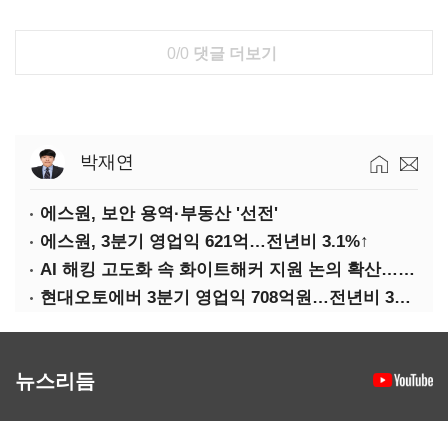
0/0
댓글 더보기
박재연
에스원, 보안 용역·부동산 '선전'
에스원, 3분기 영업익 621억…전년비 3.1%↑
AI 해킹 고도화 속 화이트해커 지원 논의 확산…'버그바운티' 재조명
현대오토에버 3분기 영업익 708억원…전년비 34.8%↑
뉴스리듬