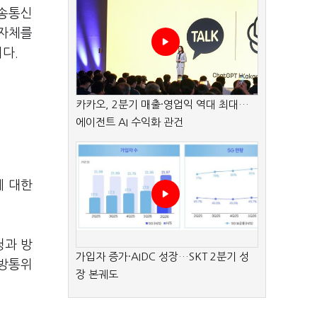
방송통신
 자체를
다.
카카오, 2분기 매출·영업익 역대 최대…
에이전트 AI 수익화 관건
에 대한
청과 방
가입자 증가·AIDC 성장…SKT 2분기 성
 방통위
장 본궤도