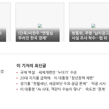
오
(단독)이한주 "연필심
방통위, 쿠팡 '납치광고
부러진 한국 경제"
사실 조사 착수…법 위
반 여부 검토
이 기자의 최신글
쓰겠
규제 역설…세제개편안 '누더기' 수순
20대 지지율 급락에…이 대통령 "청년정책 재편"
성기홍 "전월세난, 세금보단 수요·공급 문제"…닥공 시사
이 대통령 "AI 시대, 객관식 수능이 맞나"…속도전 '경계'