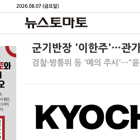
2026.08.07 (금요일)
군기반장 '이한주'…관
검찰·방통위 등 '예의 주시'…"