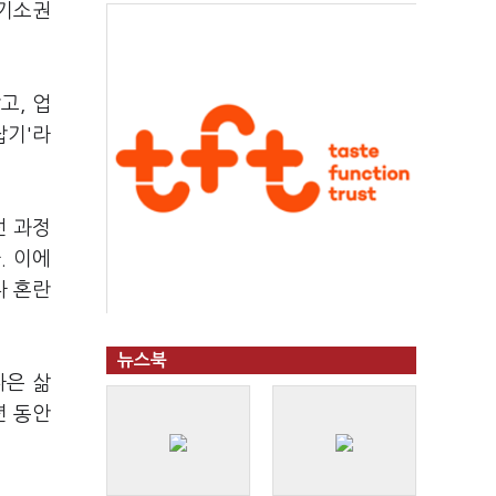
 기소권
고, 업
잡기'라
선 과정
. 이에
나 혼란
뉴스북
나은 삶
년 동안