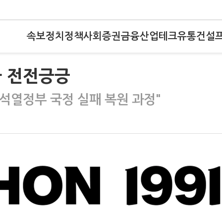
속보
정치
정책
사회
증권
금융
산업
테크
유통
건설
가 전전긍긍
윤석열정부 국정 실패 복원 과정"