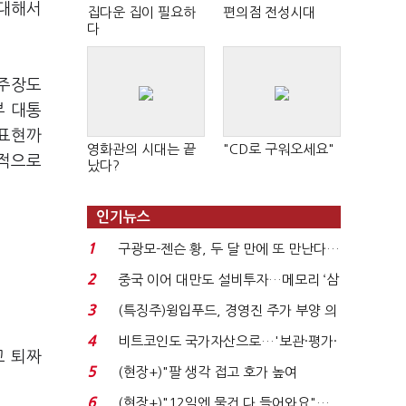
 대해서
집다운 집이 필요하
편의점 전성시대
다
 주장도
부 대통
 표현까
영화관의 시대는 끝
"CD로 구워오세요"
치적으로
났다?
인기뉴스
1
구광모-젠슨 황, 두 달 만에 또 만난다…
로봇·AI 등 논...
2
중국 이어 대만도 설비투자…메모리 ‘삼
국전쟁’
3
(특징주)윙입푸드, 경영진 주가 부양 의
지에 상한가...
4
비트코인도 국가자산으로…'보관·평가·
고 퇴짜
처분' 기준은 ...
5
(현장+)"팔 생각 접고 호가 높여
요"…'덜 똘똘한 한 채' 20...
6
(현장+)"12일엔 물건 다 들어와요"…