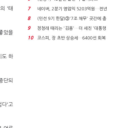
빈 매대 채우며 문 연 ...
의 '태
7
네이버, 2분기 영업익 5203억원…전년
비 0.2% 감소...
8
(민선 9기 한달)③'7조 채무' 곳간에 충
격…추미애, 20년...
9
정청래 때리는 '김용'…더 세진 '대통령
 좋았을
최측근' 입...
10
코스피, 장 초반 상승세…6400선 회복
시도
기도 하
"중단되
럽다'고