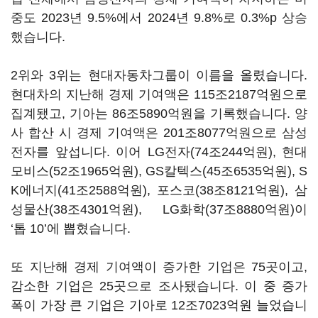
중도
2023
년
9.5%
에서
2024
년
9.8%
로
0.3%p
상승
했습니다
.
2
위와
3
위는 현대자동차그룹이 이름을 올렸습니다
.
현대차의 지난해 경제 기여액은
115
조
2187
억원으로
집계됐고
,
기아는
86
조
5890
억원을 기록했습니다
.
양
사 합산 시 경제 기여액은
201
조
8077
억원으로 삼성
전자를 앞섭니다
.
이어
LG
전자
(74
조
244
억원
),
현대
모비스
(52
조
1965
억원
), GS
칼텍스
(45
조
6535
억원
), S
K
에너지
(41
조
2588
억원
),
포스코
(38
조
8121
억원
),
삼
성물산
(38
조
4301
억원
), LG
화학
(37
조
8880
억원
)
이
‘
톱
10’
에 뽑혔습니다
.
또 지난해 경제 기여액이 증가한 기업은
75
곳이고
,
감소한 기업은
25
곳으로 조사됐습니다
.
이 중 증가
폭이 가장 큰 기업은 기아로
12
조
7023
억원 늘었습니