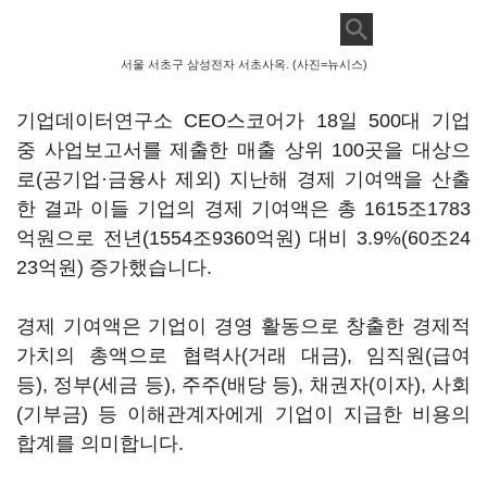
서울 서초구 삼성전자 서초사옥. (사진=뉴시스)
기업데이터연구소
CEO
스코어가
18
일
500
대 기업
중 사업보고서를 제출한 매출 상위
100
곳을 대상으
로
(
공기업·금융사 제외
)
지난해 경제 기여액을 산출
한 결과 이들 기업의 경제 기여액은 총
1615
조
1783
억원으로 전년
(1554
조
9360
억원
)
대비
3.9%(60
조
24
23
억원
)
증가했습니다
.
경제 기여액은 기업이 경영 활동으로 창출한 경제적
가치의 총액으로 협력사
(
거래 대금
),
임직원
(
급여
등
),
정부
(
세금 등
),
주주
(
배당 등
),
채권자
(
이자
),
사회
(
기부금
)
등 이해관계자에게 기업이 지급한 비용의
합계를 의미합니다
.