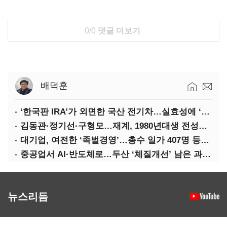
0/0
댓글 더보기
배덕훈
‘한국판 IRA’가 외면한 국산 전기차…실효성에 ‘의문’
김동관·정기선·구형모…재계, 1980년대생 전성시대
대기업, 여전한 ‘족벌경영’…총수 일가 407명 등기임원
중공업서 AI·반도체로…두산 ‘체질개선’ 남은 과제는
뉴스리듬