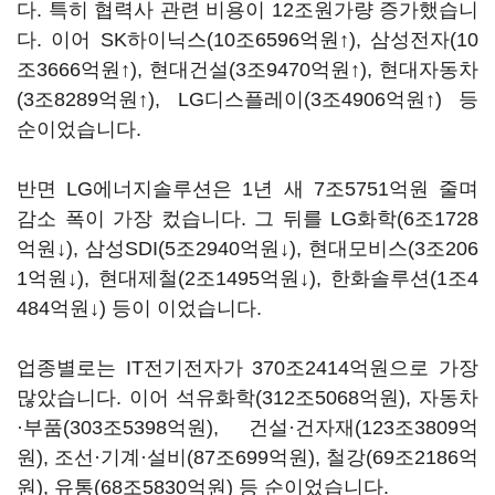
다
.
특히 협력사 관련 비용이
12
조원가량 증가했습니
다
.
이어
SK
하이닉스
(10
조
6596
억원
↑
),
삼성전자
(10
조
3666
억원
↑
),
현대건설
(3
조
9470
억원
↑
),
현대자동차
(3
조
8289
억원
↑
), LG
디스플레이
(3
조
4906
억원
↑
)
등
순이었습니다
.
반면
LG
에너지솔루션은
1
년 새
7
조
5751
억원 줄며
감소 폭이 가장 컸습니다
.
그 뒤를
LG
화학
(6
조
1728
억원
↓
),
삼성
SDI(5
조
2940
억원
↓
),
현대모비스
(3
조
206
1
억원
↓
),
현대제철
(2
조
1495
억원
↓
),
한화솔루션
(1
조
4
484
억원
↓
)
등이 이었습니다
.
업종별로는
IT
전기전자가
370
조
2414
억원으로 가장
많았습니다
.
이어 석유화학
(312
조
5068
억원
),
자동차
·부품
(303
조
5398
억원
),
건설·건자재
(123
조
3809
억
원
),
조선·기계·설비
(87
조
699
억원
),
철강
(69
조
2186
억
원
),
유통
(68
조
5830
억원
)
등 순이었습니다
.