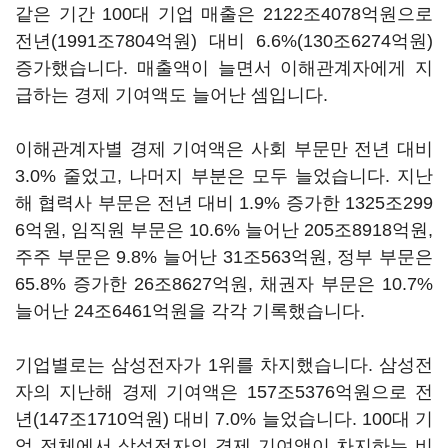
같은 기간
100
대 기업 매출은
2122
조
4078
억원으로
전년
(1991
조
7804
억원
)
대비
6.6%(130
조
6274
억원
)
증가했습니다
.
매출액이 늘면서 이해관계자에게 지
급하는 경제 기여액도 늘어난 셈입니다
.
이해관계자별 경제 기여액은 사회 부문만 전년 대비
3.0%
줄었고
,
나머지 부분은 모두 늘었습니다
.
지난
해 협력사 부문은 전년 대비
1.9%
증가한
1325
조
299
6
억원
,
임직원 부문은
10.6%
늘어난
205
조
8918
억원
,
주주 부문은
9.8%
늘어난
31
조
563
억원
,
정부 부문은
65.8%
증가한
26
조
8627
억원
,
채권자 부문은
10.7%
늘어난
24
조
6461
억원을 각각 기록했습니다
.
기업별로는 삼성전자가
1
위를 차지했습니다
.
삼성전
자의 지난해 경제 기여액은
157
조
5376
억원으로 전
년
(147
조
1710
억원
)
대비
7.0%
늘었습니다
. 100
대 기
업 전체에서 삼성전자의 경제 기여액이 차지하는 비