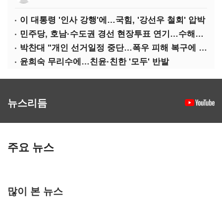
이 대통령 '인사 강행'에…국힘, '강선우 철회' 압박
민주당, 호남·수도권 경선 현장투표 연기…수해복구 집중
박찬대 "개인 선거일정 중단…폭우 피해 복구에 당력 집중해야"
윤희숙 무리수에…친윤·친한 '모두' 반발
뉴스리듬
주요 뉴스
많이 본 뉴스