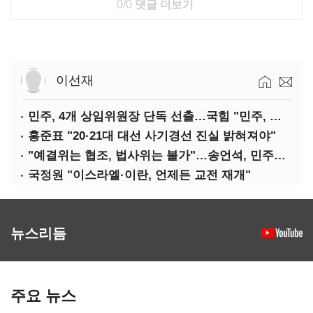
0/0
댓글 더보기
이선재
민주, 4개 상임위원장 단독 선출…국힘 "민주, 협치 무너뜨려"
홍준표 "20·21대 대선 사기경선 진실 밝혀져야"
"예결위는 협조, 법사위는 불가"…송언석, 민주당 압박
국정원 "이스라엘·이란, 언제든 교전 재개"
뉴스리듬
주요 뉴스