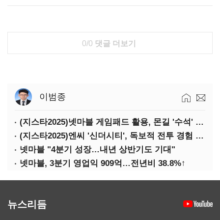
0/0
댓글 더보기
이범종
(지스타2025)넷마블 게임패드 활용, 몬길 '수석' 7대죄 '차석'
(지스타2025)엔씨 '신더시티', 독보적 전투 경험 필요
넷마블 "4분기 성장…내년 상반기도 기대"
넷마블, 3분기 영업익 909억…전년비 38.8%↑
뉴스리듬