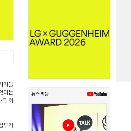
투자자들
 없다는
뉴스리듬
자은 회
시설투자