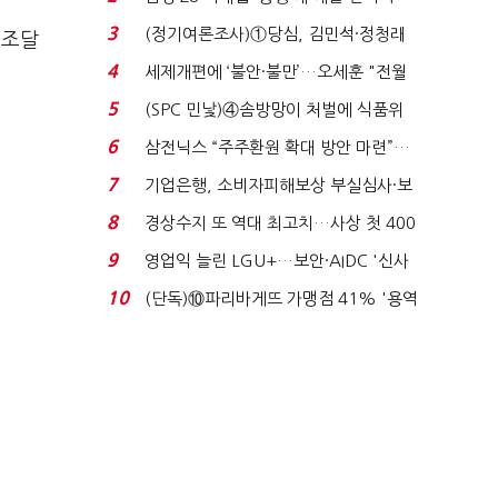
목…9월 ‘폴...
3
(정기여론조사)①당심, 김민석·정청래
금조달
'초접전'…대통령 ...
4
세제개편에 ‘불안·불만’…오세훈 "전월
세 구하기 더 ...
5
(SPC 민낯)④솜방망이 처벌에 식품위
생법 위반 반복...
6
삼전닉스 “주주환원 확대 방안 마련”…
로이터에 성명...
7
기업은행, 소비자피해보상 부실심사·보
이스피싱 공시 ...
8
경상수지 또 역대 최고치…사상 첫 400
억달러에 '3% 성...
9
영업익 늘린 LGU+…보안·AIDC '신사
업 드라이브'...
10
(단독)⑩파리바게뜨 가맹점 41% '용역
제빵기사 없어'…고...