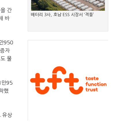
을 간
배터리 3사, 호남 ESS 시장서 ‘격돌’
채 바
만950
상증자
매도 물
1만95
급락했
 유상