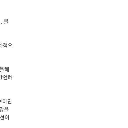
, 물
순차적으
 올해
 발언하
보이면
상장을
시선이