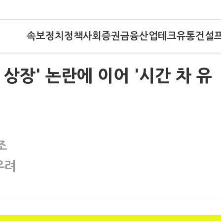
속보
정치
정책
사회
증권
금융
산업
테크
유통
건설
복 상장' 논란에 이어 '시간 차 유
심
조
우려