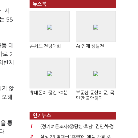
뉴스북
. 시
는 55
공동 대
콘서트 전당대회
AI 인재 쟁탈전
가로 2
시위반제
되지 않
휴대폰이 끊긴 30분
부동산 동상이몽, 국
 오해
민만 불안하다
인기뉴스
을 통
1
(정기여론조사)②당심·호남, 김민석-정
다.
청래 '초접전'...
2
삼성 Z8 역대급 ‘흥행’에 애플 반격 주