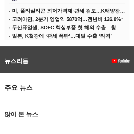
미, 폴리실리콘 최저가격제·관세 검토…K태양광 입지 확대 기대
고려아연, 2분기 영업익 5870억…전년비 126.8%↑
두산퓨얼셀, SOFC 핵심부품 첫 해외 수출…창사 이래 최대 규모
일본, K철강에 ‘관세 폭탄’…대일 수출 ‘타격’
뉴스리듬
주요 뉴스
많이 본 뉴스