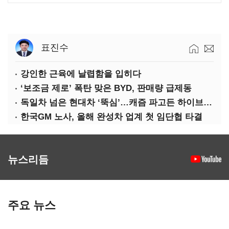
표진수
강인한 근육에 날렵함을 입히다
‘보조금 제로’ 폭탄 맞은 BYD, 판매량 급제동
독일차 넘은 현대차 ‘뚝심’…캐즘 파고든 하이브리드 역전극
한국GM 노사, 올해 완성차 업계 첫 임단협 타결
뉴스리듬
주요 뉴스