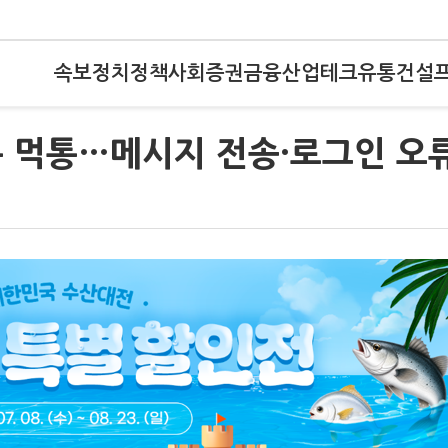
속보
정치
정책
사회
증권
금융
산업
테크
유통
건설
톡 먹통…메시지 전송·로그인 오