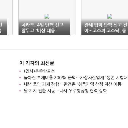
민
네카오, 4일 탄핵 선고
관세 압박·탄핵 선고 전
법
앞두고 '비상 대응'
야…코스피·코스닥, 동
반 하락
이 기자의 최신글
(인사)우주항공청
높아진 부채비율 200% 문턱…가상자산업계 '생존 시험대
내년 코인 과세 강행…관건은 '취득가액 산정·자산 이동'
달 기지 전환 시동…나사·우주항공청 협력 강화