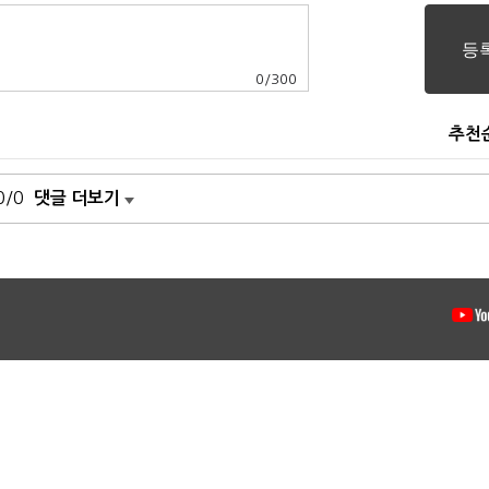
0
/
300
추천
0/0
댓글 더보기