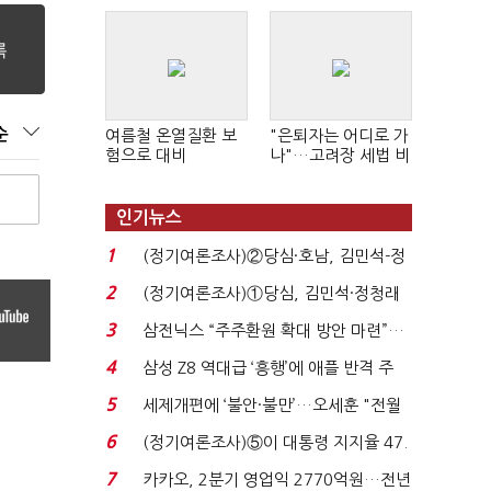
순
여름철 온열질환 보
"은퇴자는 어디로 가
험으로 대비
나"…고려장 세법 비
판 확산
인기뉴스
1
(정기여론조사)②당심·호남, 김민석-정
청래 '초접전'...
2
(정기여론조사)①당심, 김민석·정청래
'초접전'…대통령 ...
3
삼전닉스 “주주환원 확대 방안 마련”…
로이터에 성명...
4
삼성 Z8 역대급 ‘흥행’에 애플 반격 주
목…9월 ‘폴...
5
세제개편에 ‘불안·불만’…오세훈 "전월
세 구하기 더 ...
6
(정기여론조사)⑤이 대통령 지지율 47.
7%…일주일 만에 ...
7
카카오, 2분기 영업익 2770억원…전년