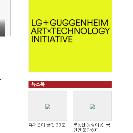
'
뉴스북
휴대폰이 끊긴 30분
부동산 동상이몽, 국
민만 불안하다