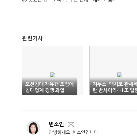
관련기사
모션침대 재유행 조짐에
지누스, 멕시코 관세
침대업계 경쟁 과열
탄 반사이익…1조 탈
주목
변소인
안녕하세요. 변소인입니다.