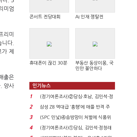
다. 5
프리미엄
콘서트 전당대회
AI 인재 쟁탈전
 프리미
습니다.
고가 제
휴대폰이 끊긴 30분
부동산 동상이몽, 국
민만 불안하다
 매출은
. 양사
인기뉴스
1
(정기여론조사)②당심·호남, 김민석-정
청래 '초접전'...
2
삼성 Z8 역대급 ‘흥행’에 애플 반격 주
목…9월 ‘폴...
3
(SPC 민낯)④솜방망이 처벌에 식품위
생법 위반 반복...
4
(정기여론조사)①당심, 김민석·정청래
'초접전'…대통령 ...