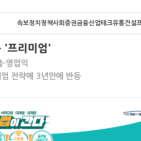
속보
정치
정책
사회
증권
금융
산업
테크
유통
건설
 '프리미엄'
출·영업익
엄 전략에 3년만에 반등