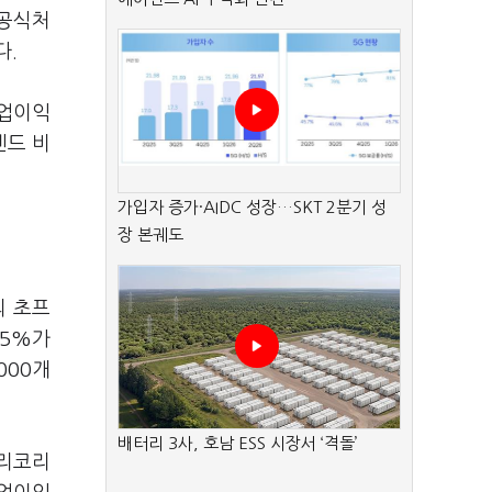
 공식처
다.
영업이익
엔드 비
가입자 증가·AIDC 성장…SKT 2분기 성
장 본궤도
의 초프
 5%가
000개
배터리 3사, 호남 ESS 시장서 ‘격돌’
씰리코리