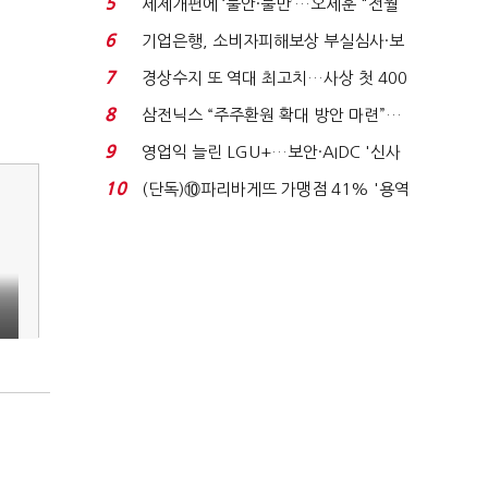
5
세제개편에 ‘불안·불만’…오세훈 "전월
세 구하기 더 ...
6
기업은행, 소비자피해보상 부실심사·보
이스피싱 공시 ...
7
경상수지 또 역대 최고치…사상 첫 400
억달러에 '3% 성...
8
삼전닉스 “주주환원 확대 방안 마련”…
로이터에 성명...
9
영업익 늘린 LGU+…보안·AIDC '신사
업 드라이브'...
10
(단독)⑩파리바게뜨 가맹점 41% '용역
제빵기사 없어'…고...
1