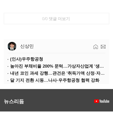
0/0
댓글 더보기
신상민
(인사)우주항공청
높아진 부채비율 200% 문턱…가상자산업계 '생존 시험대'
내년 코인 과세 강행…관건은 '취득가액 산정·자산 이동'
달 기지 전환 시동…나사·우주항공청 협력 강화
뉴스리듬