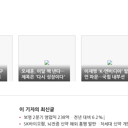
구
오세훈, 이달 책 낸다…
이재명 'K-엔비디아' 
로
제목은 '다시 성장이다'
언 파문…국힘 내부선
'색깔론'
이 기자의 최신글
보령 2분기 영업익 238억…전년 대비 6.2%↓
SK바이오팜, 뇌전증 신약 해외 흥행 발판…차세대 신약 개