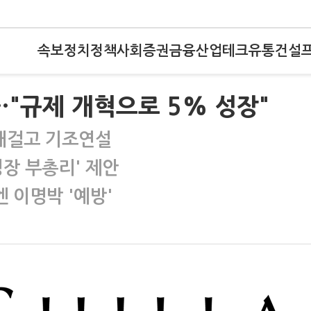
속보
정치
정책
사회
증권
금융
산업
테크
유통
건설
…"규제 개혁으로 5% 성장"
 내걸고 기조연설
장 부총리' 제안
 이명박 '예방'