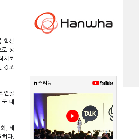
를 혁신
으로 상
 침체로
을 강조
뉴스리듬
기조연설
미국 대
화, 세
요하다.