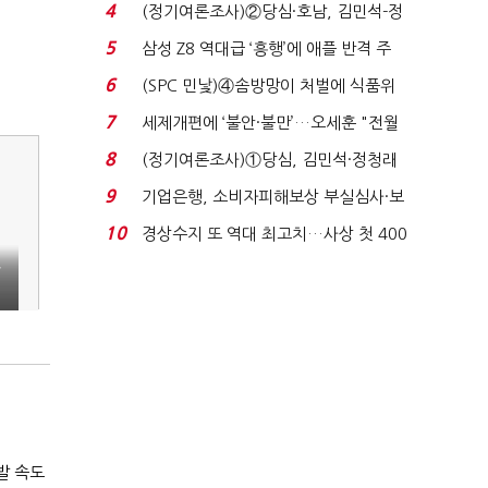
340억 베팅…가...
4
(정기여론조사)②당심·호남, 김민석-정
청래 '초접전'...
5
삼성 Z8 역대급 ‘흥행’에 애플 반격 주
목…9월 ‘폴...
6
(SPC 민낯)④솜방망이 처벌에 식품위
생법 위반 반복...
7
세제개편에 ‘불안·불만’…오세훈 "전월
세 구하기 더 ...
8
(정기여론조사)①당심, 김민석·정청래
'초접전'…대통령 ...
9
기업은행, 소비자피해보상 부실심사·보
이스피싱 공시 ...
10
경상수지 또 역대 최고치…사상 첫 400
억달러에 '3% 성...
발
발 속도