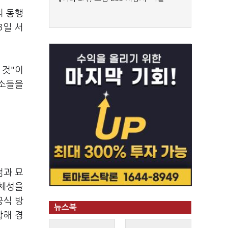
의 동행
3일 서
 것"이
요소들을
점과 묘
정체성을
공식 방
뉴스북
합해 경