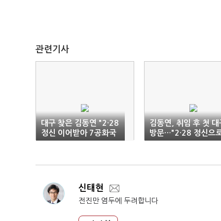
관련기사
대구 찾은 김동연 "2·28
김동연, 취임 후 첫 대
정신 이어받아 7공화국
방문…"2·28 정신으
열 것"
정권교체"(종합)
신태현
전진만 염두에 두려합니다