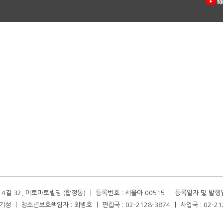
길 32, 이토마토빌딩 (합정동) ㅣ 등록번호 : 서울아 00515 ㅣ 등록일자 및 발행일자 :
성 ㅣ 청소년보호책임자 : 최병호 ㅣ 편집국 : 02-2128-3874 ㅣ 사업국 : 02-21