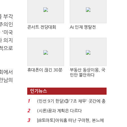
을 부각
회주의인
콘서트 전당대회
AI 인재 쟁탈전
 '미국
자 의지
점적으로
휴대폰이 끊긴 30분
부동산 동상이몽, 국
론회에서
민만 불안하다
 만남의
인기뉴스
1
(민선 9기 한달)③'7조 채무' 곳간에 충
격…추미애, 20년...
2
(시론)꿈과 계획은 다르다
3
[IB토마토]아워홈 떠난 구미현, 본느에