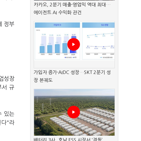
카카오, 2분기 매출·영업익 역대 최대…
에이전트 AI 수익화 관건
게 정부
가입자 증가·AIDC 성장…SKT 2분기 성
기업성장
장 본궤도
부서 규
수 있는
된다"라
배터리 3사, 호남 ESS 시장서 ‘격돌’