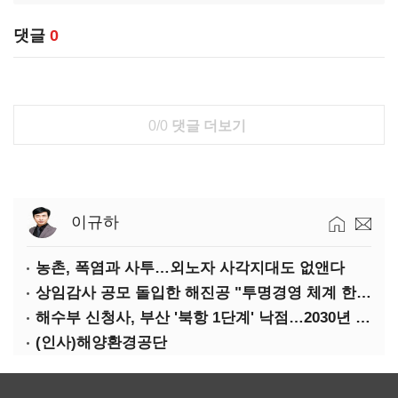
댓글
0
0/0
댓글 더보기
이규하
농촌, 폭염과 사투…외노자 사각지대도 없앤다
상임감사 공모 돌입한 해진공 "투명경영 체계 한층 강화"
해수부 신청사, 부산 '북항 1단계' 낙점…2030년 완공 목표
(인사)해양환경공단