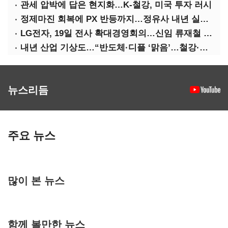
관세 압박에 답은 현지화…K-철강, 미국 투자 러시
정제마진 회복에 PX 반등까지…정유사 내년 실적 기대
LG전자, 19일 전사 확대경영회의…신임 류재철 사장 주관
내년 산업 기상도…“반도체·디플 ‘맑음’…철강·석화 ‘흐림’”
뉴스리듬
주요 뉴스
많이 본 뉴스
함께 볼만한 뉴스