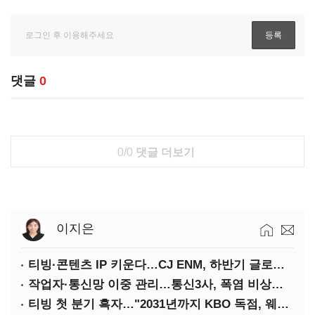
댓글
0
0/0
댓글 더보기
이지은
티빙·콘텐츠 IP 키운다…CJ ENM, 하반기 글로벌 확장 가속
작업자·통신망 이중 관리…통신3사, 폭염 비상대응 돌입
티빙 첫 분기 흑자…"2031년까지 KBO 독점, 웨이브 합병도 속도"