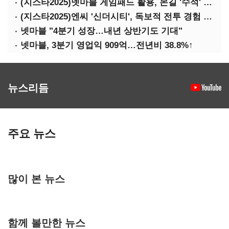
(지스타2025)넷마블 게임패드 활용, 몬길 '수석' 7대죄 '차석'
(지스타2025)엔씨 '신더시티', 독보적 전투 경험 필요
넷마블 "4분기 성장…내년 상반기도 기대"
넷마블, 3분기 영업익 909억…전년비 38.8%↑
뉴스리듬
주요 뉴스
많이 본 뉴스
함께 볼만한 뉴스