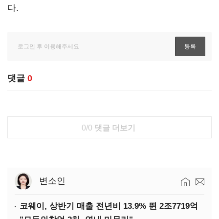
다.
댓글
0
0/0
댓글 더보기
변소인
코웨이, 상반기 매출 전년비 13.9% 뛴 2조7719억