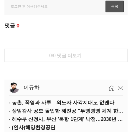
댓글
0
0/0
댓글 더보기
이규하
농촌, 폭염과 사투…외노자 사각지대도 없앤다
상임감사 공모 돌입한 해진공 "투명경영 체계 한층 강화"
해수부 신청사, 부산 '북항 1단계' 낙점…2030년 완공 목표
(인사)해양환경공단