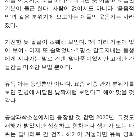
처를 이곳저곳 오갈 때마다 적막한 듯 어둡고 서늘한
기분이 들곤 한다. 사람이 없어서도 아니다. '음음적
막'과 같은 분위기에 오고가는 이들의 웃음기는 사라
졌다.
기진한 듯 몰골이 초췌해 보인다. "왜 이리 기운이 없
어 보여~ 어제 또 술먹었냐~" 평소 알고지내는 동생
에게 지나가는 말로 건넨 '말마중'이었지만 고개만 간
들간들 미소만 보일 뿐이다.
유독 아는 동생뿐만 아니다. 요즘 세종 관가 분위기를
보면 간병에 시달린 낯짝처럼 보인다고 해야 맞을 것
같다.
공상과학소설에서만 등장할 것 같던 2025년, 그것도
새해가 밝았지만 싱싱하고 힘차거나 생기가 도는 따
위는 달나라로 간 건지. 하기야 겨울이면 유독 영화