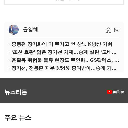
윤영혜
중동전 장기화에 미 무기고 ‘비상’…K방산 기회
‘조선 호황’ 업은 정기선 체제…승계 실탄 ‘고배당’ 주목
윤활유 위험물 물류 현장도 무인화…GS칼텍스, 디지털 전환 가속
정기선, 정몽준 지분 3.54％ 증여받아…승계 가속화
뉴스리듬
주요 뉴스