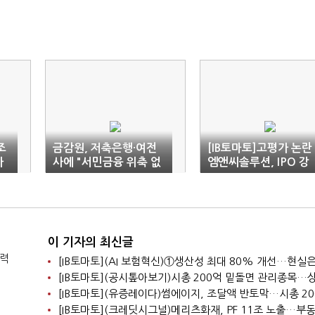
조
금감원, 저축은행·여전
[IB토마토]고평가 논란
사
사에 "서민금융 위축 없
엠앤씨솔루션, IPO 강
어야"
행…대주주 엑시트 노
수
이 기자의 최신글
찰력