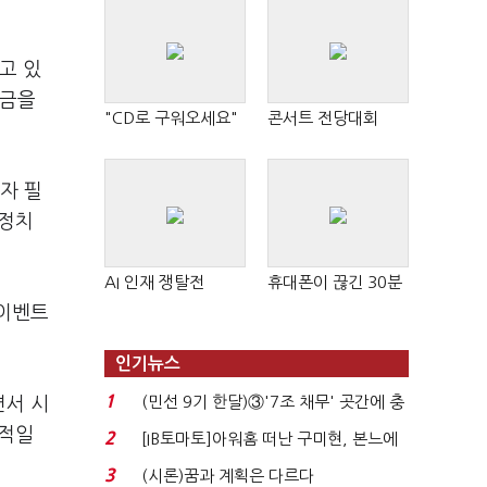
고 있
자금을
"CD로 구워오세요"
콘서트 전당대회
자 필
 정치
AI 인재 쟁탈전
휴대폰이 끊긴 30분
 이벤트
인기뉴스
1
(민선 9기 한달)③'7조 채무' 곳간에 충
면서 시
격…추미애, 20년...
시적일
2
[IB토마토]아워홈 떠난 구미현, 본느에
340억 베팅…가...
3
(시론)꿈과 계획은 다르다