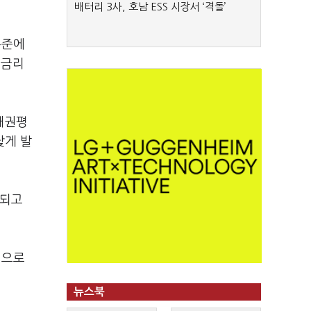
배터리 3사, 호남 ESS 시장서 ‘격돌’
수준에
행금리
채권평
낮게 발
정되고
적으로
뉴스북