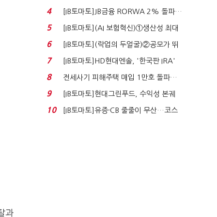
4
[IB토마토]JB금융 RORWA 2% 돌파…
실적 견인은 은행 ...
5
[IB토마토](AI 보험혁신)①생산성 최대
80% 개선…현실...
6
[IB토마토](락업의 두얼굴)②공모가 뛰
자 첫날 매도…FI ...
7
[IB토마토]HD현대엔솔, '한국판 IRA'
수혜 부상…세액공...
8
전세사기 피해주택 매입 1만호 돌파…
누적 피해자 4만2...
9
[IB토마토]현대그린푸드, 수익성 본궤
도…실적 개선에 ...
10
[IB토마토]유증·CB 줄줄이 무산…코스
닥 벌점 급증에 ...
탈과