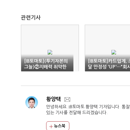
관련기사
[IB토마토](투기자본의
[IB토마토]카드업계, 
그늘)②지배력 취약한
달 안정성 'UP'…"회
기업 타깃…방어책 도입
채 비중 늘어"
절실
황양택
안녕하세요. IB토마토 황양택 기자입니다. 통
있는 기사를 전달해 드리겠습니다.
뉴스북