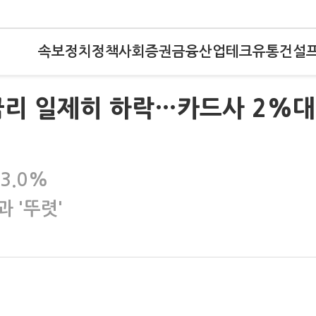
속보
정치
정책
사회
증권
금융
산업
테크
유통
건설
금리 일제히 하락…카드사 2%대
3.0%
 '뚜렷'