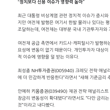
“정치보다 신용 이슈가 영향력 높아”
최근 대통령 비상계염 관련 정치적 이슈가 증시와 
지만 여전채 발행은 여기서 한발 물러나 있다는 
조달하는데, 여전채는 대부분 국내 기관투자자와 
여전채 공급 측면에서 카드사·캐피탈사가 발행하는 
요성에 변동이 없기 때문이다. 개인투자자 대상이 
적 이슈에 영향을 덜 받는 이유다.
최성종
NH투자증권(005940)
크레딧 전략 애널리
에 더 민감하게 반응한다”라면서 “새해 기준금리 
안예하
키움증권(039490)
채권 전략 애널리스트 
장금리 변동성이 확대됐다”라면서도 “다만 금리는
것”이라고 내다봤다.