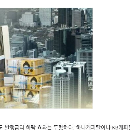
도 발행금리 하락 효과는 뚜렷하다. 하나캐피탈이나 KB캐피