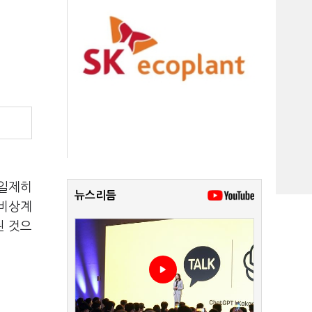
 일제히
뉴스리듬
 비상계
된 것으