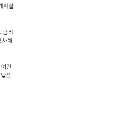
한캐피탈
도 금리
모사채
 여건
 낮은