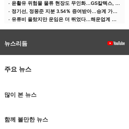
윤활유 위험물 물류 현장도 무인화…GS칼텍스, 디지털 전환 가속
정기선, 정몽준 지분 3.54％ 증여받아…승계 가속화
유류비 올랐지만 운임은 더 뛰었다…해운업계 실적 ‘순항’
뉴스리듬
주요 뉴스
많이 본 뉴스
함께 볼만한 뉴스