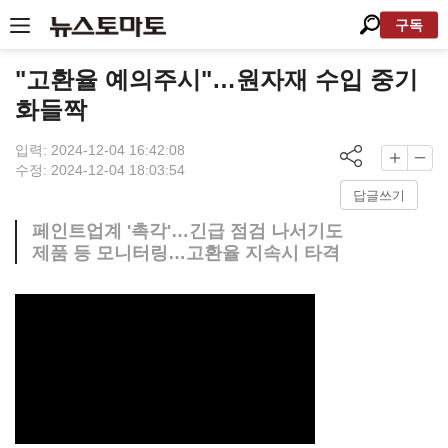
구독
"고환율 예의주시"…원자재 수입 중기
화들짝
입력: 2024-12-04 16:42:08
수정: 2024-12-04 18:03:54
답글쓰기
페인트업계 '촉각'…긴급 점검 나서기도
제품 등 모니터링…고환율 지속시 타격