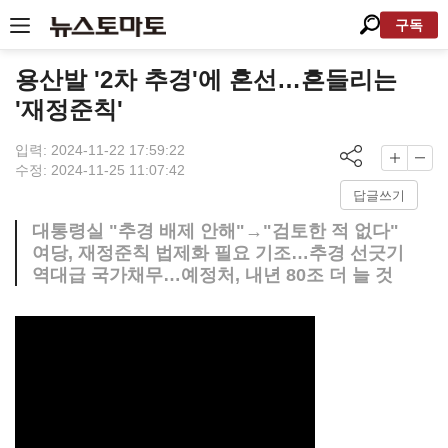
구독
용산발 '2차 추경'에 혼선…흔들리는
'재정준칙'
입력: 2024-11-22 17:59:22
수정: 2024-11-25 11:07:42
답글쓰기
대통령실 "추경 배제 안해"→"검토한 적 없다"
여당, 재정준칙 법제화 필요 기조…추경 선긋기
역대급 국가채무…예정처, 내년 80조 더 늘 것