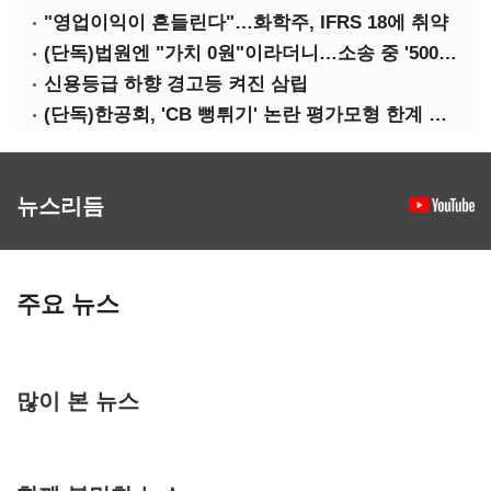
"영업이익이 흔들린다"…화학주, IFRS 18에 취약
(단독)법원엔 "가치 0원"이라더니…소송 중 '500원 유증' 강행한 라인게임즈
신용등급 하향 경고등 켜진 삼립
(단독)한공회, 'CB 뻥튀기' 논란 평가모형 한계 인정…당국 방관 속 장부 왜곡 수두룩
뉴스리듬
주요 뉴스
많이 본 뉴스