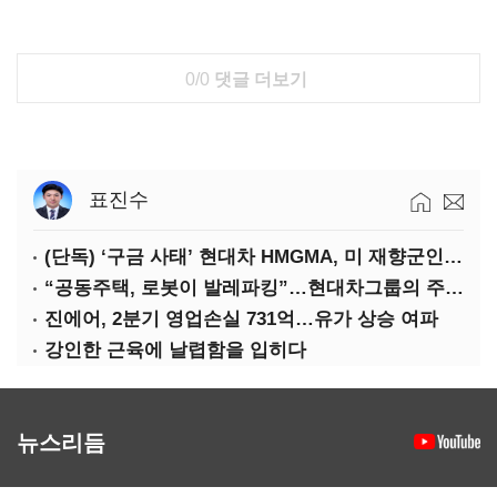
0/0
댓글 더보기
표진수
(단독) ‘구금 사태’ 현대차 HMGMA, 미 재향군인 채용 확대로 분위기 반전
“공동주택, 로봇이 발레파킹”…현대차그룹의 주차 실험
진에어, 2분기 영업손실 731억…유가 상승 여파
강인한 근육에 날렵함을 입히다
뉴스리듬