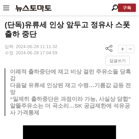
구독
(단독)유류세 인상 앞두고 정유사 스폿
출하 중단
입력: 2024-06-28 11:11:32
수정: 2024-06-28 17:04:59
답글쓰기
이례적 출하중단에 재고 비상 걸린 주유소들 당혹
감
다음달 유류세 인상된 재고 수령…기름값 급등 전
망
“일제히 출하중단은 과점이라 가능, 사실상 담합”
알뜰주유소는 더 곡소리…SK 공급제한에 석유공
사 가격통제