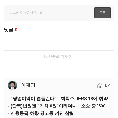
댓글
0
0/0
댓글 더보기
이재영
"영업이익이 흔들린다"…화학주, IFRS 18에 취약
(단독)법원엔 "가치 0원"이라더니…소송 중 '500원 유증' 강행한 라인게임즈
신용등급 하향 경고등 켜진 삼립