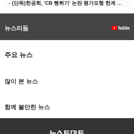
(단독)한공회, 'CB 뻥튀기' 논란 평가모형 한계 인정…당국 방관 속 장부 왜곡 수두룩
뉴스리듬
주요 뉴스
많이 본 뉴스
함께 볼만한 뉴스