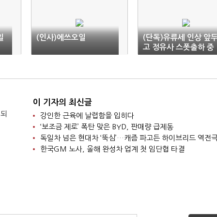
일
(인사)에쓰오일
(단독)유류세 인상 앞
고 정유사 스폿출하 중
단
이 기자의 최신글
 되
강인한 근육에 날렵함을 입히다
‘보조금 제로’ 폭탄 맞은 BYD, 판매량 급제동
독일차 넘은 현대차 ‘뚝심’…캐즘 파고든 하이브리드 역전
한국GM 노사, 올해 완성차 업계 첫 임단협 타결