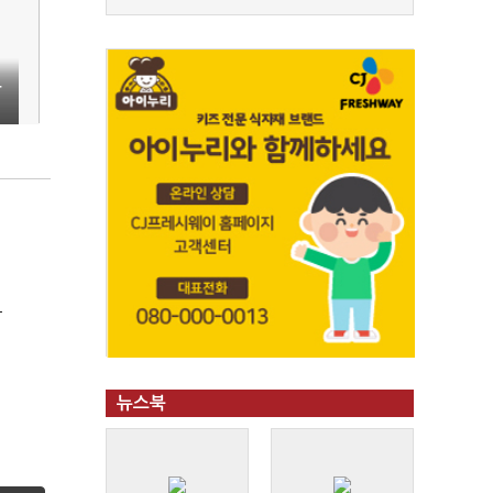
두
극
뉴스북