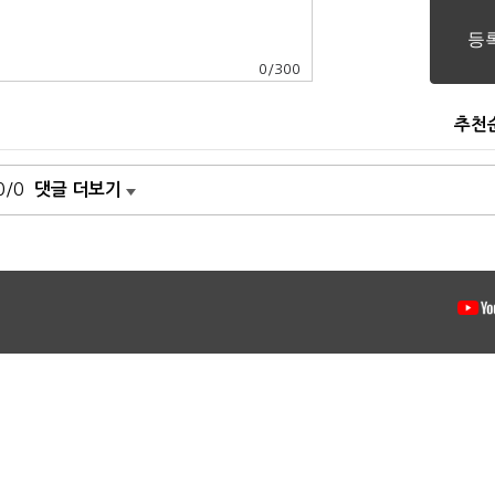
0
/
300
추천
0/0
댓글 더보기