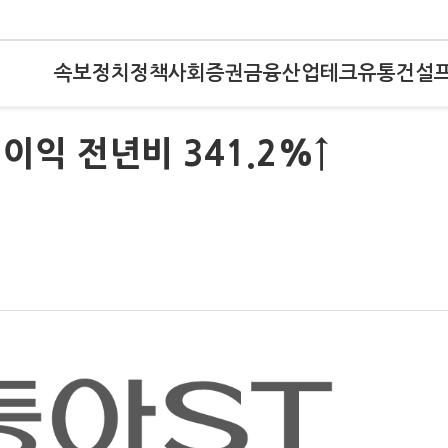
속보
정치
정책
사회
증권
금융
산업
테크
유통
건설
이익 전년비 341.2%↑