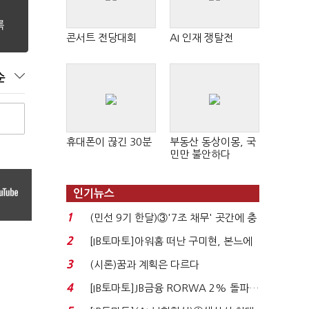
콘서트 전당대회
AI 인재 쟁탈전
순
휴대폰이 끊긴 30분
부동산 동상이몽, 국
민만 불안하다
인기뉴스
1
(민선 9기 한달)③'7조 채무' 곳간에 충
격…추미애, 20년...
2
[IB토마토]아워홈 떠난 구미현, 본느에
340억 베팅…가...
3
(시론)꿈과 계획은 다르다
4
[IB토마토]JB금융 RORWA 2% 돌파…
실적 견인은 은행 ...