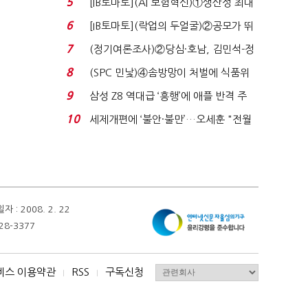
5
[IB토마토](AI 보험혁신)①생산성 최대
80% 개선…현실...
6
[IB토마토](락업의 두얼굴)②공모가 뛰
자 첫날 매도…FI ...
7
(정기여론조사)②당심·호남, 김민석-정
청래 '초접전'...
8
(SPC 민낯)④솜방망이 처벌에 식품위
생법 위반 반복...
9
삼성 Z8 역대급 ‘흥행’에 애플 반격 주
목…9월 ‘폴...
10
세제개편에 ‘불안·불만’…오세훈 "전월
세 구하기 더 ...
 2008. 2. 22
28-3377
비스 이용약관
RSS
구독신청
I
I