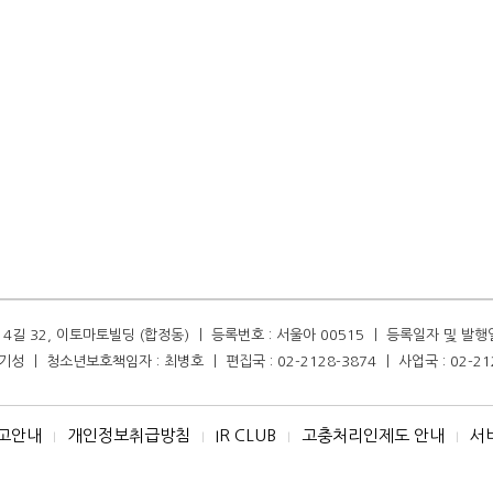
길 32, 이토마토빌딩 (합정동) ㅣ 등록번호 : 서울아 00515 ㅣ 등록일자 및 발행일자 :
성 ㅣ 청소년보호책임자 : 최병호 ㅣ 편집국 : 02-2128-3874 ㅣ 사업국 : 02-21
고안내
개인정보취급방침
IR CLUB
고충처리인제도 안내
서
I
I
I
I