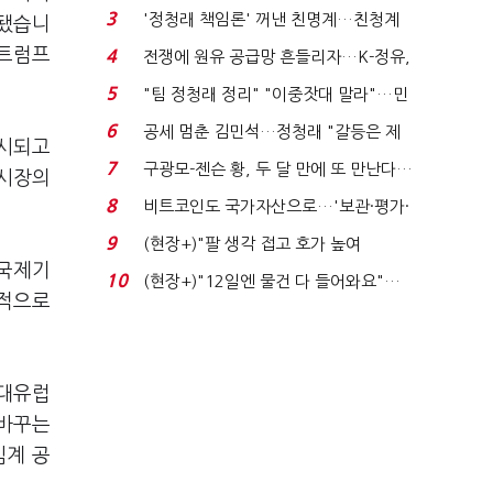
발윳값 1909원...
3
'정청래 책임론' 꺼낸 친명계…친청계
 됐습니
는 추가투표 때리기...
 트럼프
4
전쟁에 원유 공급망 흔들리자…K-정유,
에너지안보 핵심...
5
"팀 정청래 정리" "이중잣대 말라"…민
주 최고위원 계파 다...
6
공세 멈춘 김민석…정청래 "갈등은 제
출시되고
가 수습"
7
구광모-젠슨 황, 두 달 만에 또 만난다…
 시장의
로봇·AI 등 논...
8
비트코인도 국가자산으로…'보관·평가·
처분' 기준은 ...
9
(현장+)"팔 생각 접고 호가 높여
 국제기
요"…'덜 똘똘한 한 채' 20...
10
(현장+)"12일엔 물건 다 들어와요"…
표적으로
빈 매대 채우며 문 연 ...
 대유럽
 바꾸는
임계 공