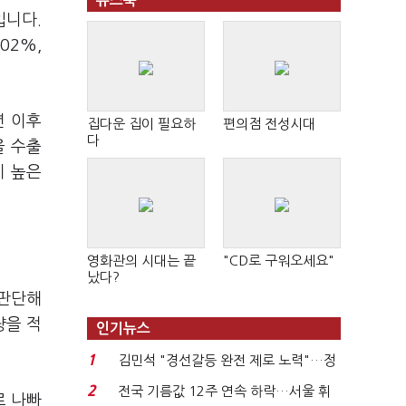
뉴스북
입니다.
02%,
년 이후
집다운 집이 필요하
편의점 전성시대
다
을 수출
이 높은
영화관의 시대는 끝
"CD로 구워오세요"
났다?
 판단해
량을 적
인기뉴스
1
김민석 "경선갈등 완전 제로 노력"…정
청래 "반명 공세 사...
2
전국 기름값 12주 연속 하락…서울 휘
로 나빠