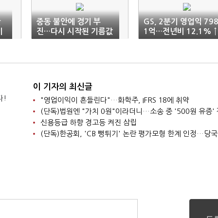
탄
중동 불안에 경기 부
GS, 2분기 영업익 79
기
진…다시 시작된 기름값
1억…전년비 12.1% ↑
눈치전
이 기자의 최신글
다!
"영업이익이 흔들린다"…화학주, IFRS 18에 취약
신용등급 하향 경고등 켜진 삼립