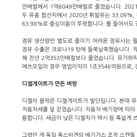
만배럴에서 1억6049만배럴로 줄었습니다. 202
두 유종 합산치에서 2020년 휘발유는 33.09%, 
63.98%로 중심이동이 뚜렷합니다. 올 들어서도
경유 생산량만 별도로 줄이기 어려운 정유사는 팔
경유 수출은 코로나19 탓에 들쭉날쭉했습니다. 작
해 전년 2억353만배럴보다 줄었습니다. 유가하
에쓰오일의 경우 영업이익이 1조3546억원으로, 전
디젤게이트가 만든 벼랑
디젤의 몰락은 디젤게이트가 발단입니다. 본래 
자동차세를 덜 걷었습니다. 자동차 배기량에 따라
용합니다. 세금이 낮은 디젤차가 택시 등 폭넓게 
그랬던 게 독일 폭스바겐의 배기가스 조작 스캔들