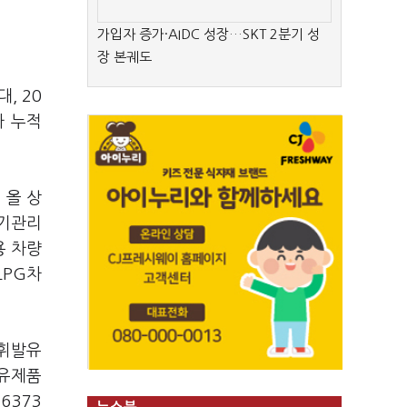
가입자 증가·AIDC 성장…SKT 2분기 성
장 본궤도
, 20
차 누적
 올 상
대기관리
용 차량
LPG차
 휘발유
석유제품
6373