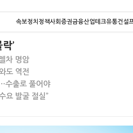
속보
정치
정책
사회
증권
금융
산업
테크
유통
건설
락’
젤차 명암
차와도 역전
여…수출로 풀어야
수요 발굴 절실”