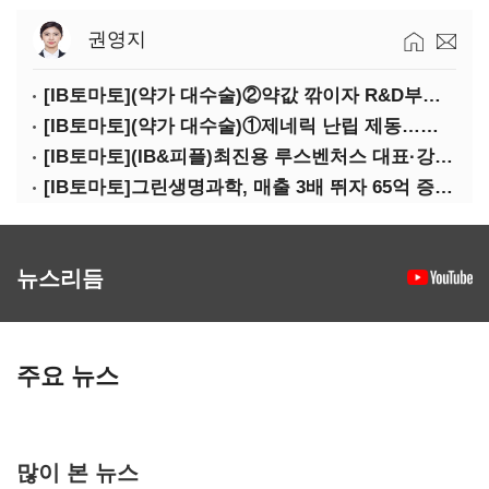
권영지
[IB토마토](약가 대수술)②약값 깎이자 R&D부터 축소…제약업계 비상경영 돌입
[IB토마토](약가 대수술)①제네릭 난립 제동…중소 제약사 수익성 비상
[IB토마토](IB&피플)최진용 루스벤처스 대표·강승순 이사
[IB토마토]그린생명과학, 매출 3배 뛰자 65억 증설…상위 2곳 의존도 82%
뉴스리듬
주요 뉴스
많이 본 뉴스