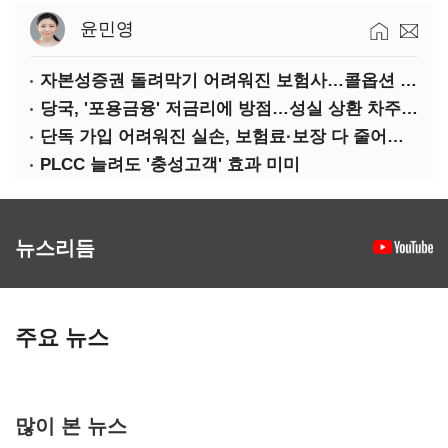
윤민영
자본성증권 돌려막기 어려워진 보험사…콜옵션 부담 급증
당국, '포용금융' 저금리에 방점…성실 상환 차주는 '역차별'
단독 가입 어려워진 실손, 보험료·보장 다 줄어든 5세대는?
PLCC 늘려도 '충성고객' 효과 미미
뉴스리듬
주요 뉴스
많이 본 뉴스