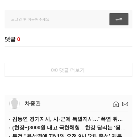
댓글
0
0/0
댓글 더보기
차종관
김동연 경기지사, 시·군에 특별지시…"폭염 취약계층 안전대책 강화"
(현장+)3000원 내고 극한체험…한강 달리는 '찜통버스'
특검 "윤석열에 7월1일 오전 9시 '2차 출석' 재통보"