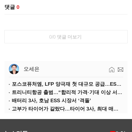
댓글
0
0/0
댓글 더보기
오세은
포스코퓨처엠, LFP 양극재 첫 대규모 공급…ESS 시장 공략
트리니티항공 출범…“합리적 가격·기대 이상 서비스로 승부”
배터리 3사, 호남 ESS 시장서 ‘격돌’
고부가 타이어가 갈랐다…타이어 3사, 최대 매출에도 영업익 희비