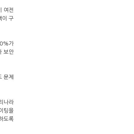
이 여전
객이 구
50%가
가 보안
도 문제
우리나라
웨이팅을
능하도록