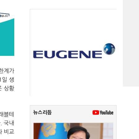
 한계가
1일 생
온 상황
뉴스리듬
트래블테
. 국내
와 비교