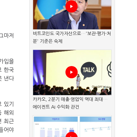
비트코인도 국가자산으로…'보관·평가·처
 그마저
분' 기준은 숙제
 가입을
고 한국
못 낸다
카카오, 2분기 매출·영업익 역대 최대…
고 있기
에이전트 AI 수익화 관건
등 해외
면 최근
만들어야