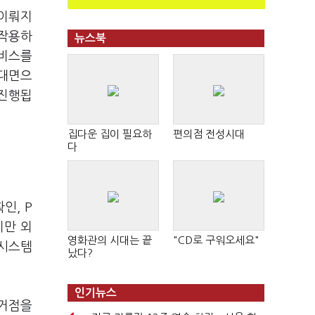
 이뤄지
 작용하
뉴스북
서비스를
비대면으
 진행됩
집다운 집이 필요하
편의점 전성시대
다
인, P
지만 외
영화관의 시대는 끝
"CD로 구워오세요"
 시스템
났다?
인기뉴스
 거점을