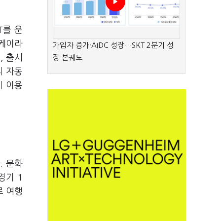
T를 운
 케이라
가입자 증가·AIDC 성장…SKT 2분기 성
, 출시
장 본궤도
의 자동
이 이용
. 문화
경기 1
로 여행