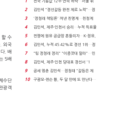
1
전국 기름값 12주 연속 하락…서울 휘
발윳값 1909원...
2
김민석 "경선갈등 완전 제로 노력"…정
청래 "반명 공세 사...
3
'정청래 책임론' 꺼낸 친명계…친청계
는 추가투표 때리기...
4
김민석, 제주·인천서 승리…누적 득표율
'1위 탈환'(종합)...
5
전쟁에 원유 공급망 흔들리자…K-정유,
 할 수
에너지안보 핵심...
. 외국
6
김민석, 누적 45.42%로 경선 1위…정
청래와 격차 0.86%p(...
다. 배
7
"팀 정청래 정리" "이중잣대 말라"…민
는 5배
주 최고위원 계파 다...
8
김민석, 제주·인천 당대표 경선서 '1
위'(1보)...
9
공세 멈춘 김민석…정청래 "갈등은 제
가 수습"
10
구광모-젠슨 황, 두 달 만에 또 만난다…
결제수단
로봇·AI 등 논...
 관광객