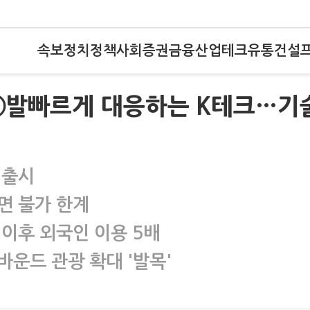
속보
정치
정책
사회
증권
금융
산업
테크
유통
건설
)②발빠르게 대응하는 K테크…기
 출시
면 불가 한계
 이후 외국인 이용 5배
운드 관광 확대 '발목'