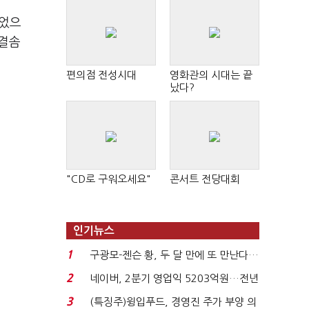
이었으
적결솜
편의점 전성시대
영화관의 시대는 끝
났다?
"CD로 구워오세요"
콘서트 전당대회
인기뉴스
1
구광모-젠슨 황, 두 달 만에 또 만난다…
로봇·AI 등 논...
2
네이버, 2분기 영업익 5203억원…전년
비 0.2% 감소...
3
(특징주)윙입푸드, 경영진 주가 부양 의