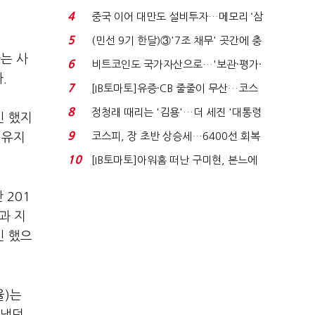
지에 상한가...
4
중국 이어 대만도 설비투자…메모리 ‘삼
국전쟁’
5
(민선 9기 한달)③'7조 채무' 곳간에 충
는 사
격…추미애, 20년...
6
비트코인도 국가자산으로…'보관·평가·
.
처분' 기준은 ...
7
[IB토마토]유증·CB 줄줄이 무산…코스
닥 벌점 급증에 ...
8
정청래 때리는 '김용'…더 세진 '대통령
긴 했지
최측근' 입...
9
코스피, 장 초반 상승세…6400선 회복
 유지
시도
10
[IB토마토]아워홈 떠난 구미현, 본느에
340억 베팅…가...
 201
과 지
긴 했으
율)는