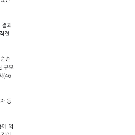
 냈던
 결과
 직전
기순손
원 규모
(46
자 등
등에 약