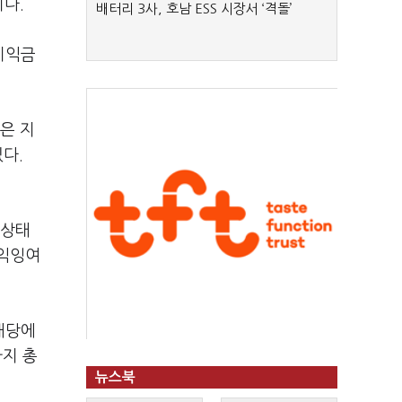
다.
배터리 3사, 호남 ESS 시장서 ‘격돌’
이익금
은 지
다.
 상태
이익잉여
배당에
지 총
뉴스북