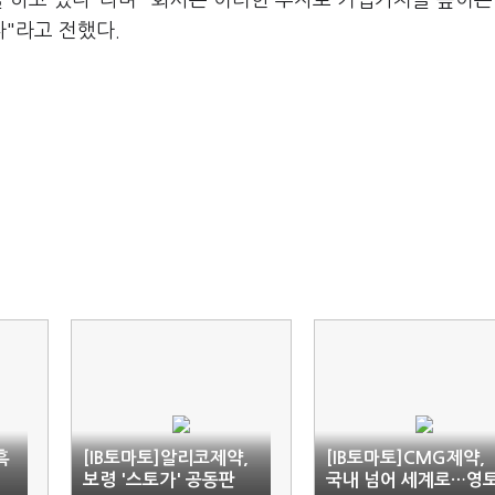
을 하고 있다"라며 "회사는 이러한 투자로 기업가치를 높이는
"라고 전했다.
흑
[IB토마토]알리코제약,
[IB토마토]CMG제약,
커
보령 '스토가' 공동판
국내 넘어 세계로…영