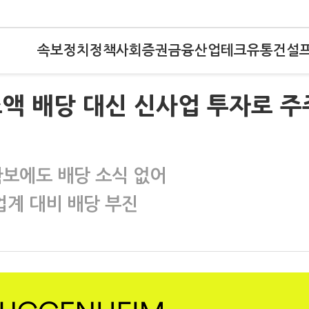
속보
정치
정책
사회
증권
금융
산업
테크
유통
건설
 소액 배당 대신 신사업 투자로 주
보에도 배당 소식 없어
계 대비 배당 부진