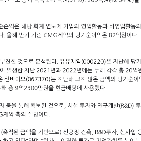
. 직전연도 동기 각각 247억원(51%), 205억원(42.34%)을
순손익은 해당 회계 연도에 기업의 영업활동과 비영업활동의
. 올해 반기 기준 CMG제약의 당기순이익은 82억원이다.
 부진한 것으로 분석된다.
유유제약(000220)
은 지난해 당
 발생한 지난 2021년과 2022년에는 두해 각각 총 20억
작은
선바이오(067370)
는 지난해 크지 않은 금액의 당기순이익
해 총 9억2300만원을 현금배당에 사용했다.
자 등을 통해 확보된 것으로, 시설 투자와 연구개발(R&D) 투
G제약 측의 설명이다.
(축적된 금액을 기반으로) 신공장 건축, R&D투자, 신사업 