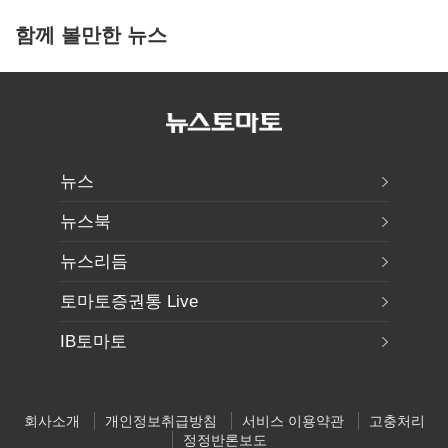
함께 볼만한 뉴스
뉴스
뉴스북
뉴스리듬
토마토증권통 Live
IB토마토
회사소개
개인정보취급방침
서비스 이용약관
고충처리
정정반론보도