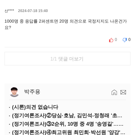
산****
2024-07-18 15:40
1000명 중 응답률 2퍼센트면 20명 의견으로 국정지지도 나온건가
요?
0
0
1/1
댓글 더보기
박주용
(시론)의견 없습니다
(정기여론조사)②당심·호남, 김민석-정청래 '초접전'
(정기여론조사)③2순위, 10명 중 4명 '송영길'…정청래 '한 자릿수'
(정기여론조사)④최고위원 최민희·박선원 '양강'…서미화·이성윤·임미애 뒤이어