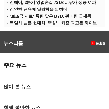
진에어, 2분기 영업손실 731억…유가 상승 여파
강인한 근육에 날렵함을 입히다
‘보조금 제로’ 폭탄 맞은 BYD, 판매량 급제동
독일차 넘은 현대차 ‘뚝심’…캐즘 파고든 하이브리드 역전극
뉴스리듬
주요 뉴스
많이 본 뉴스
함께 볼만한 뉴스