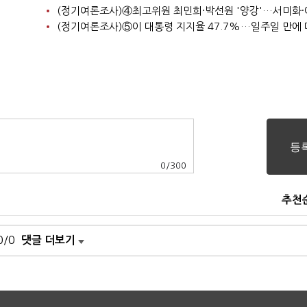
0
/
300
추천
0/0
댓글 더보기