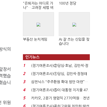
"은퇴자는 어디로 가
100년 정당
나"…고려장 세법 비
판 확산
부동산 눈치게임
AI 잘 쓰는 신입을 찾
습니다
 방식의
인기뉴스
1
(정기여론조사)②당심·호남, 김민석-정
 앞장서
청래 '초접전'...
2
(정기여론조사)①당심, 김민석·정청래
직격했습
'초접전'…대통령 ...
3
삼전닉스 “주주환원 확대 방안 마련”…
밝혔습니
로이터에 성명...
4
(정기여론조사)⑤이 대통령 지지율 47.
7%…일주일 만에 ...
5
카카오, 2분기 영업익 2770억원…전년
전 위원
비 36% 증가...
6
(정기여론조사)④최고위원 최민희·박선