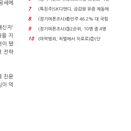
 공세에
원 '양강'…서미...
7
(특징주)SK디앤디, 금감원 유증 제동에
장 초반 상한가...
8
(정기여론조사)⑥민주 46.2% 대 국힘
31.0%…오차범위 밖 ...
배신자'
9
(정기여론조사)③2순위, 10명 중 4명
원을 지
'송영길'…정청래 '한 ...
10
(마약범죄, 처벌에서 치료로)②(단
현이 됐
독)"마약은 전염병…여성...
며 전략
게 친윤
임이 먹