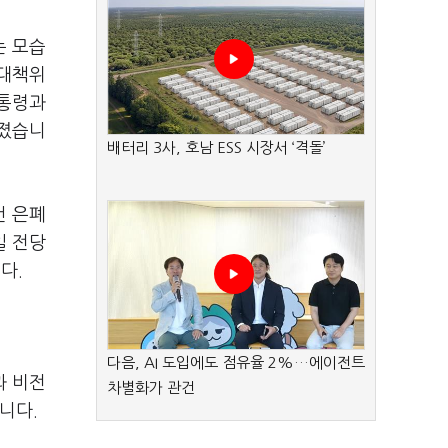
는 모습
상대책위
대통령과
던졌습니
배터리 3사, 호남 ESS 시장서 ‘격돌’
건 은폐
일 전당
다.
다음, AI 도입에도 점유율 2%…에이전트
과 비전
차별화가 관건
니다.