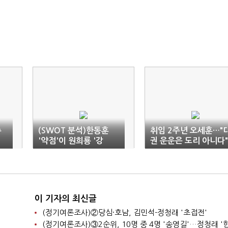
주
(SWOT 분석)한동훈
취임 2주년 오세훈…"
'약점'이 원희룡 '강
권 운운은 도리 아니다
점'…기회·위협 관통하
는 '결선투표'
이 기자의 최신글
(정기여론조사)②당심·호남, 김민석-정청래 '초접전'