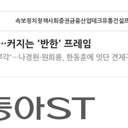
속보
정치
정책
사회
증권
금융
산업
테크
유통
건설
…커지는 '반한' 프레임
 '부각'…나경원·원희룡, 한동훈에 잇단 견제