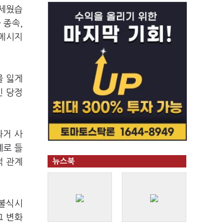
내세웠습
 종속,
 메시지
을 잃게
인 당정
과거 사
예로 들
적 관계
뉴스북
 불식시
그 변화