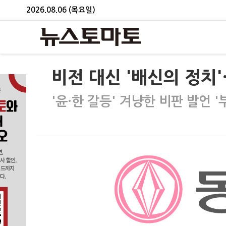
2026.08.06 (목요일)
비전 대신 '배신의 정치'
'윤·한 갈등' 겨냥한 비판 발언