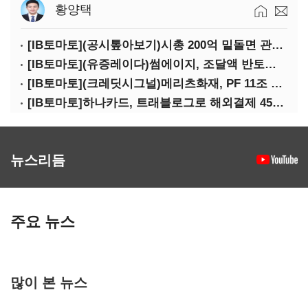
황양택
[IB토마토](공시톺아보기)시총 200억 밑돌면 관리종목…상폐 피하려면
[IB토마토](유증레이다)썸에이지, 조달액 반토막…시총 200억 못 넘으면 철회
[IB토마토](크레딧시그널)메리츠화재, PF 11조 노출…부동산 사업성 저하 우려
[IB토마토]하나카드, 트래블로그로 해외결제 45% 장악…카드이익은 제자리
뉴스리듬
주요 뉴스
많이 본 뉴스