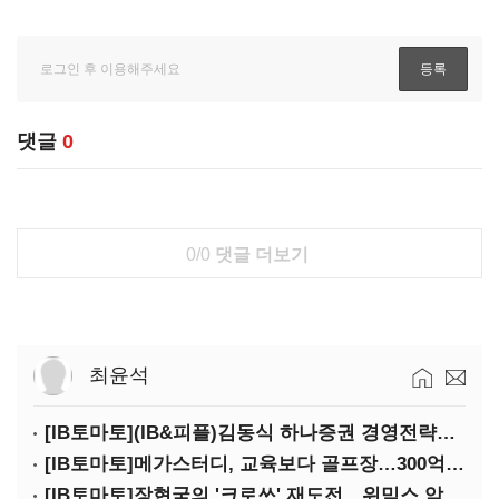
댓글
0
0/0
댓글 더보기
최윤석
[IB토마토](IB&피플)김동식 하나증권 경영전략본부장
[IB토마토]메가스터디, 교육보다 골프장…300억 대여 뒤 보증 리스크
[IB토마토]장현국의 '크로쓰' 재도전…위믹스 악몽 지울 수 있나