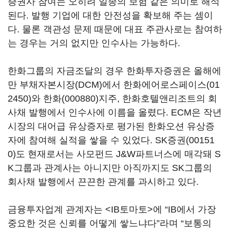
증권사 참여는 오히려 일종의 보험 같은 의미로 해석
된다. 발행 기업에 대한 안전성을 확보해 주는 셈이
다. 물론 객관성 문제 때문에 대표 주관사로는 참여하
는 경우는 거의 없지만 인수사는 가능하다.
한화그룹의 자금조달의 경우 한화투자증권은 올해에
만 부채자본시장(DCM)에서
한화에어로스페이스(01
2450)
와
한화(000880)
지주, 한화호텔앤리조트의 회
사채 발행에서 인수사에 이름을 올렸다. ECM은 작년
시장의 대어급 유상증자로 평가된 한화오션 유상증
자에 참여해 실적을 쌓을 수 있었다.
SK증권(00151
0)
도 현재로서는 사모펀드 J&W파트너스에 매각돼 S
K그룹과 관계사는 아니지만 아직까지도 SK그룹의
회사채 발행에서 끈끈한 관계를 과시하고 있다.
금융투자업계 관계자는 <IB토마토>에 “IB에서 가장
중요한 것은 신뢰를 어떻게 쌓느냐다”라며 “보통의