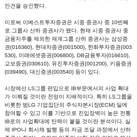
안건을 승인했다.
이로써 이베스트투자증권은 시중 증권사 중 10번째
로 그룹사 산하 증권사가 됐다. 현재 시중 증권사 중
금융지주를 제외한 재계그룹 산하 증권사는
삼성증
권(016360)
,
현대차증권(001500)
,
한화투자증권(003
530)
,
미래에셋증권(006800)
,
DB금융투자(016610)
,
교보증권(030610)
,
유진투자증권(001200)
,
키움증권
(039490)
,
대신증권(003540)
등이 있다.
시장에선 LS그룹 편입으로 IB부문에서의 사업 확대
가 이뤄질 것이란 전망이 지배적이다. 특히 LS그룹을
비롯한 범LG 기업집단의 주식자본시장(ECM) 딜에
참여할 수 있고 이를 기반으로 진입장벽이 높은 전통
IB로의 사업확대에 탄력이 붙을 것이란 분석이다. 실
제 IPO나 회사채 발행 등의 자금 조달 과정에서 산하